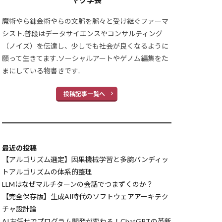
ヤク学長
構築
性能比較
ィング
魔術やら錬金術やらの文脈を脈々と受け継ぐファーマ
尤度
シスト.普段はデータサイエンスやコンサルティング
（ノイズ）を伝達し、少しでも社会が良くなるように
願って生きてます.ソーシャルアートやゲノム編集をた
対効果
まにしている物書きです.
スケーリング
ネットワーキング
投稿記事一覧へ
ド
技術ツリー
情報設計
最近の投稿
【アルゴリズム選定】因果機械学習と多腕バンディッ
Claude3.7
トアルゴリズムの体系的整理
laude設定
LLMはなぜマルチターンの会話でつまずくのか？
用
【完全保存版】生成AI時代のソフトウェアアーキテク
チャ設計論
M
ChatDev
AIお任せでプログラム開発が変わる！ChatGPTの革新