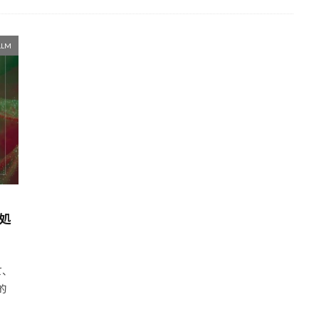
情報の非対称性
悲観シナリオ
患者満足度
患者信頼
応答精度
応答時間
心理学
強化学習
広告ターゲテ
幻覚対策
平均
希少疾患
市場調査フェーズ
市場分析
LLM
小規模LLM
小型デバイス
専用ハードウェア
対話型AI
ト
情報処理スタイル
情報検索
撤退オプション
投資
推論誘導
推論能力
推論精度
推論最適化
推論時間の
推論エージェント
推論
探索的分析
持続的優位
拡張
情報漏洩
技術提案
技術予測
技術ブログ
技術トレン
戦略PR
成功事例
感情表現
意訳
意図言語化
グラフ管理
グラフ構造
#AIセキュリティ
Claude 3.5
ェント設定
Claudeの活用事例
Claudeとuv
ClaudeとMCP
列処
キュメント検索
Claudeでドキュメント回答
ClaudeでAWS検索
laude VS RAG
Claude Desktop
Claude 3.7
Claude
C
て、
D
Chef
Checkpointer
ChatGPT暗号化
ChatGPT応
的
対話
ChatGPT代替
ChatGPTPro
ChatGPT
ChatGL