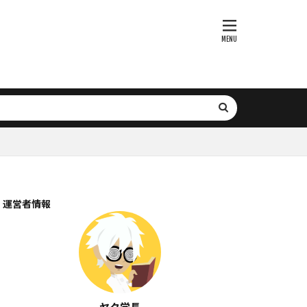
医療AI
ティング
約付きプロンプト
ークフロー
デリング
書検索
ト
数式処理
数値管理
新規事業開発
析
運営者情報
生成
分岐
最小二乗法
学
時系列解析
情報信頼性