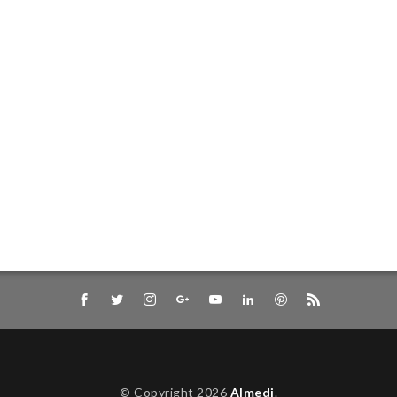
ション
AIシナリオ設計
AIシステム設計
AIシステム統合
キュリティ
AIコーディング
AIコミュニティ
AIエージェン
AIエンジニアリング
AIエンジニア
AIと倫理
AIと
シフト
#SFT
#最新AI
#最先端技術
#強化学習
#
#マーケティング戦略
#ビジネス戦略
#データ分析
#デ
ニング
#タスク管理
#オープンソース
#RLHF
#機械学
#LLM
#GRPO
#GPT4o
#DeepSeekR1
#AzureAI
AI活用
#AI技術
#AIモデル
#AIツール活用
#最新技
ィ
Agent2Agent
AIとゲーム
AIとUX
AIで業務効率
AIPW
AIMO
AI
AGI
AgentOps
Agentic
AgentDojo
AFLOW
#生産性向上
AES暗号
Advan
Adaptive-RAG
Adam およびモーメンタム
Action Execution L
A/Bテスト
8 進数
2 進数
16 進数
#自然言語処
ス
AIビジネス
Amazon FSx
AI用語
AI自作
AI
AI精度向上
AI税
AI科学者
AI社会実装
AI社会
© Copyright 2026
AImedi
.