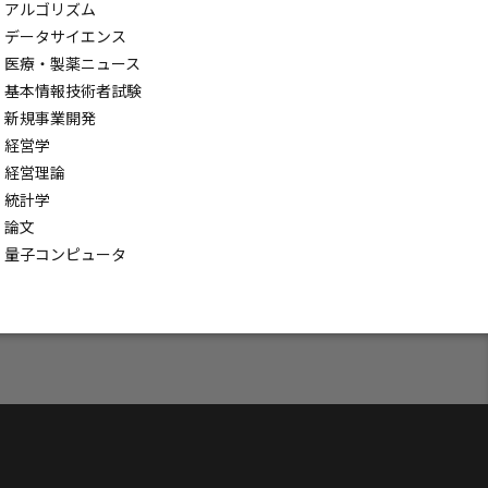
アルゴリズム
データサイエンス
ト設計
医療・製薬ニュース
ビジネス
基本情報技術者試験
学習効率化
新規事業開発
ータサイエンス
経営学
経営理論
習
統計学
#AI革命
論文
術
#生成AI
量子コンピュータ
化
 Workflow
ced Voice Mode
LM
ABC分析
理
統合
AI研究開発