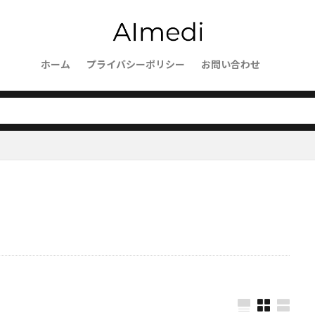
ト
医療ディレクター
医療イノベーション
医療の質向上
支援
区切り
化学
包括性
勾配降下法
動画マーケ
き方改革
労働市場
労働力不足
創造的AI
創薬
制
析設計
ホーム
分散処理
プライバシーポリシー
分子設計
処方的分析
お問い合わせ
再利用可能ワ
公平性
実験管理
実験評価
業務効率化
数理モ
新薬開発
新機能
文脈情報
文章要約
文書理解
文
文字コード
文字カウント
文体分析
敵対的プロンプ
数学教育
数学推論
数学問題
数学タスク
数学AI
値について
散布図
教育評価
教育データ分析
教育DX
教師なし学習
未来予測
業務プロセス改善
業務プロセス分
化
業務フロー改善
検索精度
検索拡張生成
検索強化
検索エージェント
検索エンジン
検索アルゴリズム
条件
早期診断
最適化アルゴリズム
最適化
最新技術
書式最適化
暗号通貨
暗号通信
暗号化手法
時計
時系列データ
教育
教師あり学習
対照学習
弱いAI