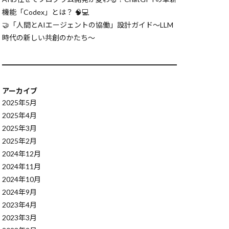
mization
機能「Codex」とは？ 🧠💻
🤝「人間とAIエージェントの協働」設計ガイド〜LLM
ib.contexmanager
時代の新しい共創のかたち〜
CompiledGraph
3.6のdict
s.ChinMap
アーカイブ
2025年5月
AutoML
2025年4月
ASCII 符号化方式
2025年3月
2025年2月
2024年12月
tion Queues
2024年11月
 CloudTrail
2024年10月
CausalML
2024年9月
unded Context
2023年4月
2023年3月
BI