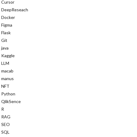
Cursor
CutMix
DeepReseach
ElasticCache
Docker
Edge Computing
Figma
DocAgent
Flask
ker
doctest
Git
java
on S3 Glacier
Kaggle
AIアシスタント
LLM
文体再現
macab
Iによる自動化
manus
ド生成
NFT
Python
AIと労働
QlikSence
アス
R
Iデータ生成
RAG
AIチューニング
SEO
SQL