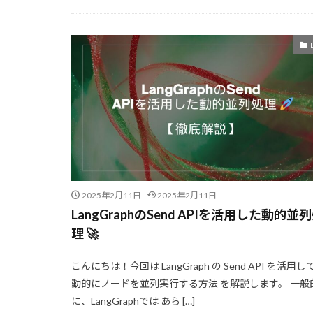
情報リテラシー
データサイエンス
思考のクセ
情報抽出
小規模モデル
対話エージェン
推論速度
推論性能
投資判断
技術の未来
情報発信
2025年2月11日
2025年2月11日
Claudeエージ
LangGraphのSend APIを活用した動的並
理 🚀
Claudeでド
Claude3
C
こんにちは！今回は LangGraph の Send API を活用し
CIDR
CI/C
動的にノードを並列実行する方法 を解説します。 一般
ChatGPT安全
に、LangGraphでは あら […]