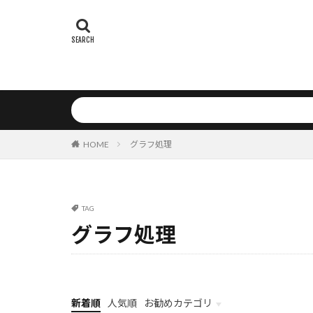
医療マネジメン
医療
医師
効率化
働
初心者
分
公開鍵認証方式
新規事業
文字列メソッド
HOME
グラフ処理
新規性評価
数値型
数
日本IBM
TAG
業務フロー最適
グラフ処理
検索クエリ
未来の働き方
書式自動生成
時系列予測
新着順
人気順
お勧めカテゴリ