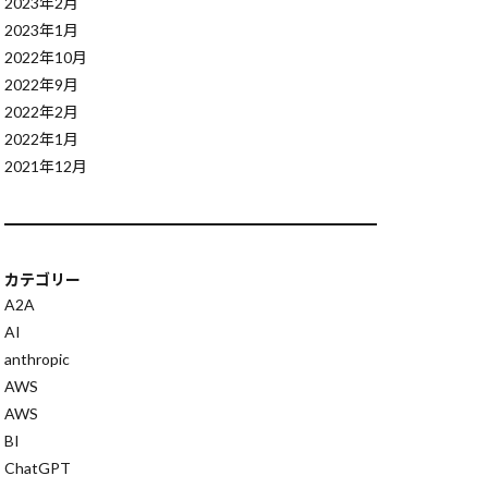
2023年2月
AWS開発支援
2023年1月
CrewAI
2022年10月
ion Calling
2022年9月
neering
2022年2月
2022年1月
functools.wraps
2021年12月
ExpeL
tools.partial
PT-4o-mini
評価基準
カテゴリー
GAR
A2A
AI
anthropic
GATEWAY
AWS
ilQwen2.5
AWS
Devin
BI
ek
DIVA
ChatGPT