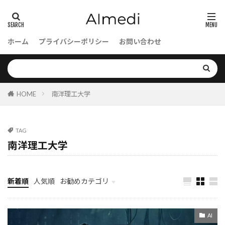
ニュースシミュレーション
ニュートン法
データ永続化
バイト列 バイナリ列
パッケージ管理
パッケージ
パス
ホーム
プライバシーポリシー
お問い合わせ
パイプ
バーニー
バリデーション設計
バリア
バブルチャート
バックプロパゲーション
バックアップ
HOME
南洋理工大学
バケット
バイリンガルデータの活用
バイアス検出
ニューラルネットワーク
TAG
ハルシネーション対策
ハルシネーション
南洋理工大学
ハブノード
ハッシュテーブル
ハッキング
ハイブリッドエージェント
ハイブリッドAI
新着順
人気順
お勧めカテゴリ
ハイバネーション
ノーム・シャーザー
データサイエンス
ノーコード自動化
ノーコード
AI
ネームサーバー
ネオロジズム
データ漏洩