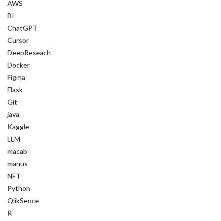
AWS
次世代圧縮アルゴリズム
次世代AI技術
BI
片手間開発
次世代AI
機能語抑制
ChatGPT
機械学習初心者
機械学習
機密情報漏洩
Cursor
DeepReseach
権限管理
標準入出力
標準偏差
Docker
構造的分析
構造化プロンプト
Figma
構造化データ
構造予測
無駄の可視化
Flask
Git
特徴量エンジニアリング
知識抽出
用語
java
知識グラフ
知能の産業化
知的財産
Kaggle
省電力デバイス
相関分析
発言タイミング
LLM
畳み込みニューラルネットワーク (CNN)
macab
manus
異常検知手法
異常検知
画像認識
NFT
画像生成
画像コンペ
生産性向上
Python
特徴量生成
生涯学習AI
生成テキスト
QlikSence
生成AI活用
生成AI収益化
生成AI
R