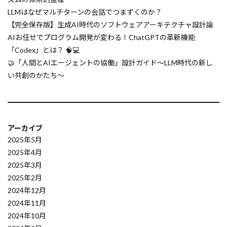
データ
デリミター
デプロイ
LLMはなぜマルチターンの会話でつまずくのか？
デプス画像
人工知能活用
人間とAIの協働
【完全保存版】生成AI時代のソフトウェアアーキテクチャ設計論
AIお任せでプログラム開発が変わる！ChatGPTの革新機能
グラフ畳み込みネットワーク (GCNs)
社員教育
「Codex」とは？ 🧠💻
精度検証
精度改善
精度向上
🤝「人間とAIエージェントの協働」設計ガイド〜LLM時代の新し
箱ひげ図
競合分析
競争優位
い共創のかたち〜
科学自動化
科学技術
科学仮説
科学エージェント
科学とAI
私的情報
社内改革
組織
社会的文脈
社会変革
アーカイブ
社会シミュレーション
確率的勾配降下法 (SGD)
2025年5月
2025年4月
確率推論
研究開発
研究論文解析
2025年3月
研究支援
研究手法
研究動向
2025年2月
研究効率化
研究AI
組み込み関数
2024年12月
組織改革
知識蒸留
2024年11月
2024年10月
総合サイトと専門サイト
自動生成