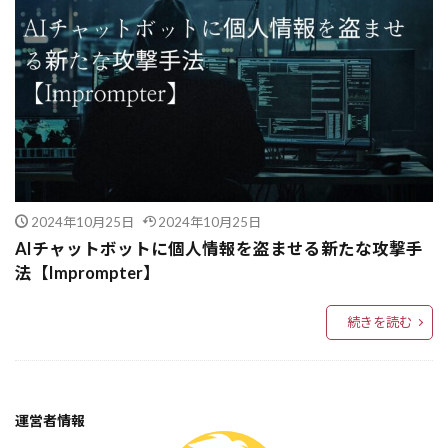
データ構造
タスク管理
テクノストレス
ディープラーニング
ディープフェイク対策
ディレクトリー
ディレクター
ディスカウントキャッシュフロー法
テンプレート設計
テンプレート活用
テスト自動化
テストケース
テクノロジー戦略
テクノロジーと社会
2024年10月25日
2024年10月25日
テクノロジー
テキスト類似度
AIチャットボットに個人情報を盗ませる新たな攻撃手
デジタルヘルス
テキスト生成
法【Imprompter】
テキスト最適化
テキスト分析
続きを読む
チームマネジメント
チャンク化
チャットボット
チャットAI
チェンバレン型
運営者情報
ダイレクトコネクトゲートウェイ
ターミナル