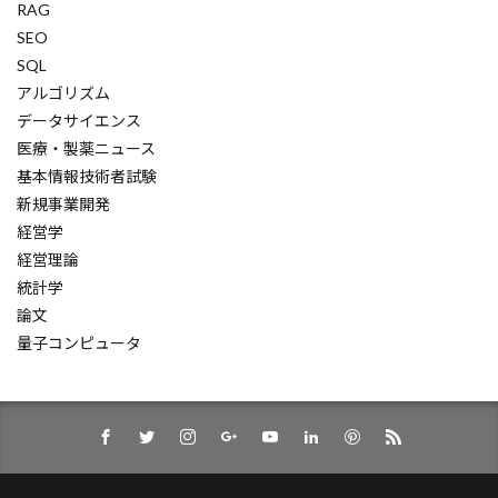
RAG
生存分析
環境負荷
環境の自動化
SEO
理論
現場系の仕事
現場仕事
SQL
状態管理
状態空間モデル
自動評価
アルゴリズム
データサイエンス
自己効力感
業務自動化
通信暗号化
医療・製薬ニュース
金融予測
金融AI
金
量子化手法
基本情報技術者試験
量子化
量子コンピュータ
量子キュビット
新規事業開発
量子
遺伝性血管性浮腫
選択式問題
経営学
経営理論
運用上の優秀性
連想記憶
通信プロトコル
統計学
開発フェーズ
透明性
辞書型
論文
軽量モデル
転移学習
超訳
超初心者
量子コンピュータ
購買データ分析
質問設計
資格
賃金上昇
責任追跡
論理的思考
長文生成AI
開発効率
論文解析
静的解析
顧客体験
音声起動