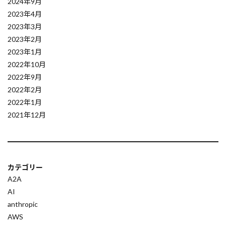
2024年9月
自動探索
自動化基盤
自動化ワークフロー
2023年4月
自動化テスト
自動化ツール
自動化
2023年3月
2023年2月
自動プロンプト生成
自動テスト
2023年1月
自動コード生成
脆弱性
脅威モデリング
2022年10月
絶対パスと相対パスのImport
組織文化
2022年9月
統計学
統計モデル
統計
給与査定
2022年2月
2022年1月
結合テスト
経験学習
経済行動
経済
2021年12月
経営者視点
経営理論
経営改善
経営
知識融合
知識探索
自己修正AI
次世代圧縮
無駄の削減
為替レート
カテゴリー
潜在変数モデル
測定基準に関するバイアス
A2A
深層学習:
深層学習
法律
AI
法人向けサービス
汎用人工知能
anthropic
AWS
正規化手法
次世代開発ツール