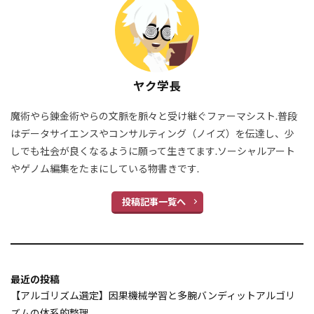
ターゲティング
タプル
デジタルトランスフォーメーション
デジタル業務
データ整備
データパイプライン
データ拡張
ヤク学長
データ効率
データ前処理(詳細)
魔術やら錬金術やらの文脈を脈々と受け継ぐファーマシスト.普段
データ前処理
データ利用
データ分析AI
はデータサイエンスやコンサルティング（ノイズ）を伝達し、少
データ分析
データ分布
データ処理
しでも社会が良くなるように願って生きてます.ソーシャルアート
データ入力
データ保護
データベースとは
やゲノム編集をたまにしている物書きです.
データバリデーション
デバッグ
投稿記事一覧へ
データドリブン意思決定
データセット管理
データセットの作成
データセット
データサンプリングの方法論
最近の投稿
データサイエンティスト
データサイエンス
【アルゴリズム選定】因果機械学習と多腕バンディットアルゴリ
データの扱い
データの性質に関する基礎知識
ズムの体系的整理