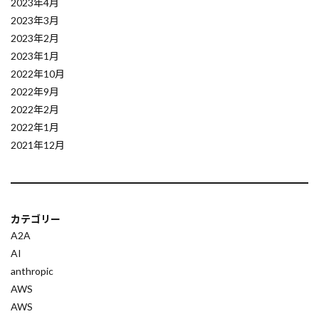
2023年4月
2023年3月
静的解析
顧客体験
音声起動
2023年2月
音声認識
音声処理
音声データ活用
2023年1月
音声コマンド
音声アシスタント
革新指数
2022年10月
非構造データ処理
非推論モデル
2022年9月
2022年2月
非同期処理
非価値作業の削減
2022年1月
静的WEBホスティング
開発効率化
2021年12月
需要予測
電子透かし
電子カルテ
電力需要
雑記ブログ
集合
隠れ変数モデル
階層ベイズ
限界
カテゴリー
関数
開発自動化
開発者向け
A2A
開発環境
論理型
論文要約
AI
anthropic
自己反省AI
自律型ロボット
要約値
AWS
複素数
複数エージェント管理
表現の自由
AWS
表形式データ
行動予測
著作権