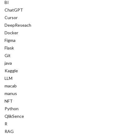
BI
自由記述分析
自然言語処理 (NLP)
ChatGPT
Cursor
自然言語処理
自然言語インターフェース
DeepReseach
自律行動
自律型デバイス
視聴維持率向上
Docker
自律型システム
自律型エージェント
Figma
Flask
自律型AI
自律エージェント
自己評価
Git
自己教師あり学習（SSL）
自己教師あり学習
java
自己改善エージェント
自己改善AI
Kaggle
自己対戦学習
自己学習支援
自己学習
LLM
macab
要約生成
視聴者ニーズ
論文実装
manus
診断的分析
論文再現
論文からコード
NFT
課題解決
課題
説明可能AI
Python
QlikSence
誤情報防止
誤差とバラつき
認知科学
R
認知バイアス
評価指標
評価ツール
RAG
評価エージェント
診断支援
観察可能性