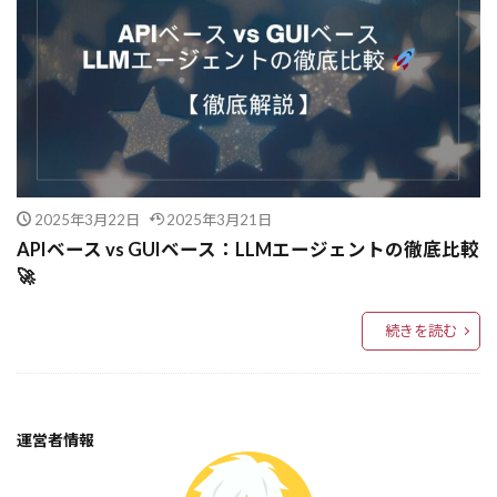
総合サイトと専門サイト
自動生成
自動探索
自動化基盤
自動化ワークフロー
自動化テスト
自動化ツール
自動化
自動プロンプト生成
自動テスト
自動コード生成
脆弱性
脅威モデリング
絶対パスと相対パスのImport
組織文化
2025年3月22日
2025年3月21日
統計学
統計モデル
統計
給与査定
APIベース vs GUIベース：LLMエージェントの徹底比較
🚀
結合テスト
経験学習
経済行動
経済
経営者視点
経営理論
経営改善
経営
続きを読む
知識融合
知識探索
自己修正AI
次世代圧縮
無駄の削減
為替レート
潜在変数モデル
測定基準に関するバイアス
運営者情報
深層学習:
深層学習
法律
法人向けサービス
汎用人工知能