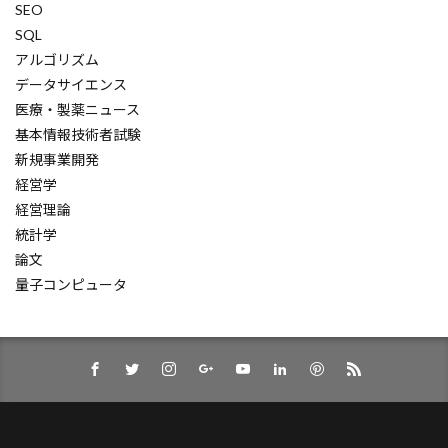
SEO
訴訟
記述的分析
記憶構造化
SQL
アルゴリズム
記憶アーキテクチャ
記事編集
記事
データサイエンス
計算コスト
言語モデルの課題
医療・製薬ニュース
言語モデルの理解
言語モデル
解雇規制
基本情報技術者試験
解説
解像度調整
楽観シナリオ
新規事業開発
経営学
業務改善
人間とAIの協力
同族企業
経営理論
基礎編
基礎
基本理解
統計学
基本情報技術者試験
基本コマンド
論文
量子コンピュータ
埋め込みベクトル
型システム
因果推論
回帰分析
問題解決スタイル
品質管理
品質エンジニアリング
可視化
売上増加
受入率
受入テスト
取引費用理論
単体テスト
南洋理工大学
協働システム
医薬品研究
医薬品流通
医薬品卸