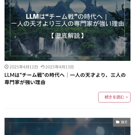
データの扱い
データの性質に関する基礎知識
データ
デリミター
デプロイ
デプス画像
人工知能活用
人間とAIの協働
グラフ畳み込みネットワーク (GCNs)
社員教育
精度検証
精度改善
精度向上
箱ひげ図
競合分析
競争優位
2025年4月12日
2025年4月13日
科学自動化
科学技術
科学仮説
LLMは“チーム戦”の時代へ｜一人の天才より、三人の
科学エージェント
科学とAI
私的情報
専門家が強い理由
社内改革
組織
社会的文脈
社会変革
社会シミュレーション
確率的勾配降下法 (SGD)
続きを読む
確率推論
研究開発
研究論文解析
研究支援
研究手法
研究動向
論文
研究効率化
研究AI
組み込み関数
組織改革
知識蒸留