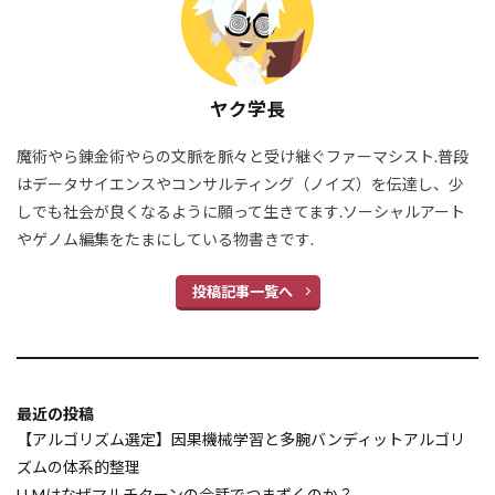
正規化手法
次世代開発ツール
次世代圧縮アルゴリズム
次世代AI技術
片手間開発
次世代AI
機能語抑制
ヤク学長
機械学習初心者
機械学習
機密情報漏洩
魔術やら錬金術やらの文脈を脈々と受け継ぐファーマシスト.普段
権限管理
標準入出力
標準偏差
はデータサイエンスやコンサルティング（ノイズ）を伝達し、少
構造的分析
構造化プロンプト
しでも社会が良くなるように願って生きてます.ソーシャルアート
やゲノム編集をたまにしている物書きです.
構造化データ
構造予測
無駄の可視化
特徴量エンジニアリング
知識抽出
用語
投稿記事一覧へ
知識グラフ
知能の産業化
知的財産
省電力デバイス
相関分析
発言タイミング
畳み込みニューラルネットワーク (CNN)
最近の投稿
異常検知手法
異常検知
画像認識
【アルゴリズム選定】因果機械学習と多腕バンディットアルゴリ
画像生成
画像コンペ
生産性向上
ズムの体系的整理
特徴量生成
生涯学習AI
生成テキスト
LLMはなぜマルチターンの会話でつまずくのか？