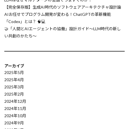
【完全保存版】生成AI時代のソフトウェアアーキテクチャ設計論
生成AI活用
生成AI収益化
生成AI
AIお任せでプログラム開発が変わる！ChatGPTの革新機能
生存分析
環境負荷
環境の自動化
「Codex」とは？ 🧠💻
理論
現場系の仕事
現場仕事
🤝「人間とAIエージェントの協働」設計ガイド〜LLM時代の新し
い共創のかたち〜
状態管理
状態空間モデル
自動評価
自己効力感
業務自動化
通信暗号化
金融予測
金融AI
金
量子化手法
量子化
量子コンピュータ
量子キュビット
アーカイブ
2025年5月
量子
遺伝性血管性浮腫
選択式問題
2025年4月
運用上の優秀性
連想記憶
通信プロトコル
2025年3月
開発フェーズ
透明性
辞書型
2025年2月
軽量モデル
転移学習
超訳
超初心者
2024年12月
2024年11月
購買データ分析
質問設計
資格
2024年10月
賃金上昇
責任追跡
論理的思考
2024年9月
長文生成AI
開発効率
論文解析