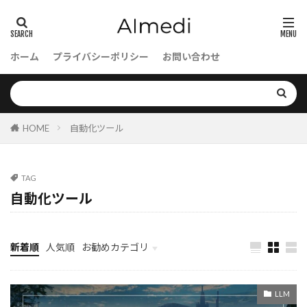
ダイレクトコネクトゲートウェイ
ターミナル
ターゲティング
タプル
ホーム
プライバシーポリシー
お問い合わせ
デジタルトランスフォーメーション
デジタル業務
データ整備
データパイプライン
データ拡張
HOME
自動化ツール
データ効率
データ前処理(詳細)
データ前処理
データ利用
データ分析AI
データ分析
データ分布
データ処理
TAG
自動化ツール
データ入力
データ保護
データベースとは
データバリデーション
デバッグ
データドリブン意思決定
データセット管理
新着順
人気順
お勧めカテゴリ
データセットの作成
データセット
データサイエンス
データサンプリングの方法論
LLM
データサイエンティスト
データサイエンス