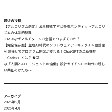
AI応答最適化
AI微調整
AI収益化
AI市場
AI導入戦略
AI導入事例
AI導入
AI対話
AI家電
AI実験計画
最近の投稿
AI実験データ
AI実験
AI安全性
【アルゴリズム選定】因果機械学習と多腕バンディットアルゴリ
ズムの体系的整理
AI国際会議
AI回答画面
AI品質管理
LLMはなぜマルチターンの会話でつまずくのか？
GPTビジネス活用
GPU
グラフ処理
【完全保存版】生成AI時代のソフトウェアアーキテクチャ設計論
UI/UXデザイン
UX設計
UXデザイン
AIお任せでプログラム開発が変わる！ChatGPTの革新機能
「Codex」とは？ 🧠💻
UX
uv
UTF-８ 符号化方式
🤝「人間とAIエージェントの協働」設計ガイド〜LLM時代の新し
User Interaction LLM
urlib.request
い共創のかたち〜
Upliftモデリング
Unttest
UNION
Unicode符号化文字規格
UI自動化
UCT探索
VAE
TypeScript
アーカイブ
Twitter Space
turtle
Tsinghua大学
2025年5月
Transformers
Transformer
Tracing機能
2025年4月