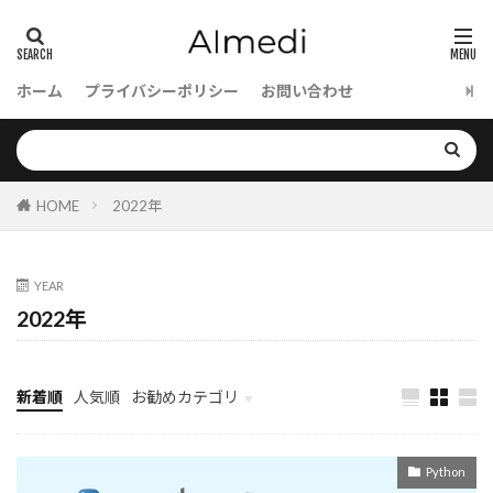
Contextual Retrieval
contexlib.suppress
contexlib.redirect_stdoutとcontexlib.redict_sterr
contexlib.ExitStack
contexlib.contexmanager
ホーム
プライバシーポリシー
お問い合わせ
contexlib.ContexDecorater
contexlib.conte
ConQuer
Configparser
CompiledGraph
Clean Architecture
Command
ColPali
HOME
2022年
collections.OrderedDictとPython3.6のdict
collections.deque
collections.dafaultdict
YEAR
collections.Counter
collections.ChinMap
2022年
collections
ColBERT
Codex
CodeLlama
CloudRun
Chatbot
Chain-of-Thought
CRAG
Apple
新着順
人気順
お勧めカテゴリ
Awaitable Class
AutoScaaling
AutoML
データサイエンス
AutoGPT
AutoGen
Aurora
Python