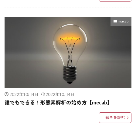
AI柔軟推論
AI未来
AI最適化
AI時代
AI自動化
AI自律化
AI文書要約
AI開発効率化
Amazon EC2 Auto Scaling
macab
Amazon CloudWatch
Amazon CloudFormation
Amazon
AlpacaEval
algorithm
ALFWorld
AI高速化
AI音声
AI開発支援
AI開発手法
AI開発基盤
AI開発
AI規制
AI運用管理
AI運用
AI進化
AI連携
AI透明性
AI識別技術
AI論文
AI評価手法
AI評価基準
2022年10月4日
2022年10月4日
AI評価
AI設計パターン
AI設計
誰でもできる！形態素解析の始め方【mecab】
AI訓練
AI文章構造
AI教育
続きを読む
AIビジネス活用
AIユーザー体験
AI制御
AI出所識別
AI出力制御
AI倫理