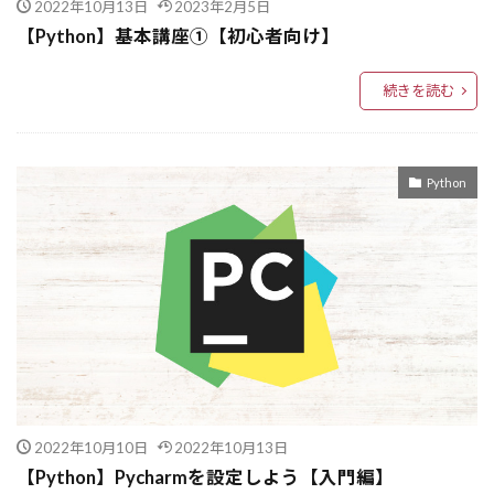
2022年10月13日
2023年2月5日
AIと人間の役割
AIチャット
AIバイアス
【Python】基本講座➀【初心者向け】
AIハードウェア
AIトレーニングバグ
AIトレーニング
AIトレンド
AIデータ生成
続きを読む
AIデバッグ
AIツール連携
AIツール統合
AIツール比較
AIツール
AIチューニング
AIソフトウェア開発
AIエラー管理
Python
AIセキュリティ
AIスタートアップ
AIシミュレーション
AIシナリオ設計
AIシステム設計
AIシステム統合
AIサイバーセキュリティ
AIコーディング
AIコミュニティ
AIエージェント設計
AIエージェント
AIエンジニアリング
AIエンジニア
AIと倫理
AIとビジネス
2022年10月10日
2022年10月13日
AIパラダイムシフト
#SFT
#最新AI
【Python】Pycharmを設定しよう【入門編】