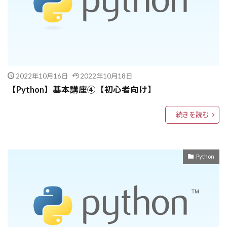
functools.partial
GAN（生成的敵対ネットワーク）
Embedding
GNN-RAG
GPT4o
GPT-4o-mini
GPT-4o
GPT-4
GPT-3.5
GPT
Google検索
GoogleのSEOの評価基準
2022年10月16日
2022年10月18日
GoogleChrome
Google DeepMind
【Python】基本講座➃【初心者向け】
Google Analytics
Google
Glacier
続きを読む
GAR
Giveaway
GitHub連携
GitHubコード修正
Git
get()
Genkit
Gemma-2エンコーダー
Gemini 2.0 Flash
Python
Gemini 2.0
Gemini
GCP
GATEWAY
GasEstination
Ensemble
ELB
cryptography
DeepSeek-R1
DistilQwen2.5
Disruptive Index