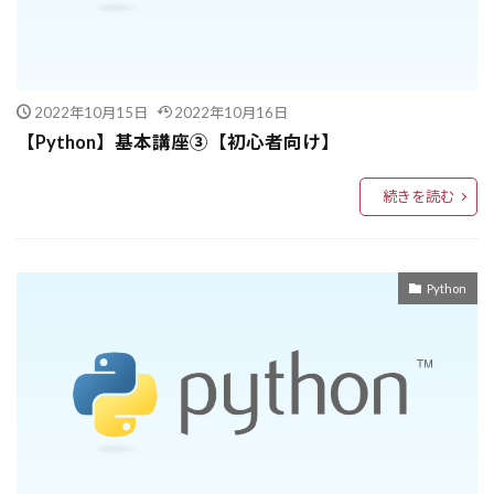
Direct Connect
Dify
Diff更新
DID
DevOps
Devin
DevContainer
DETECTOR
defaultdict
2022年10月15日
2022年10月16日
DeepSeek-V3-0324
DeepSeek
DIVA
【Python】基本講座➂【初心者向け】
deeplag
DDD
DBMS
DBM
DB
cvxpy
CVR
CVE
CutMix
Cursor
続きを読む
CTC
CSRF対策
DITTO
DNS
ELASTICIP
EBS
ElasticCache
Python
Elastic Beanstalk
Elastic abric Adapter
EFS
EfficientNet
EdTech
Edge Computing
EDA
EconML
EC2リカバリー
EC2フリート
EC2
DyPRAG
DocAgent
DynamoDB
DX推進
DX
dump
DSPy
DPO
DoWhy
Doker