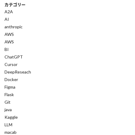
Thomson Reuters
TCP/IP
xmanager
カテゴリー
A2A
Send API
SmoothQuant
SlateQ
AI
Slack通知
SIGLLM
SHAP
SGLang
anthropic
SFT
Setup
Service Workers
SEO対策
AWS
SEOの評価基準
SEO
Send
SNS
AWS
BI
Self-RAG
Security
SDK活用
SDI
ChatGPT
SCP理論
sckit-learn
scikit-learn
Cursor
Savings Plans
Sanaモデル
SaaS
DeepReseach
S3整合性モデル
S3アクセスポイント
Docker
Figma
SMTP
SNSリスク
TCE
Stan
Flask
SynthID
sympy
SWI
Summary
Git
Subgraph
str関数
Structured Output
java
Kaggle
str
Store
State管理
StateGraph
LLM
State Decision LLM
stack
SocioVerse
macab