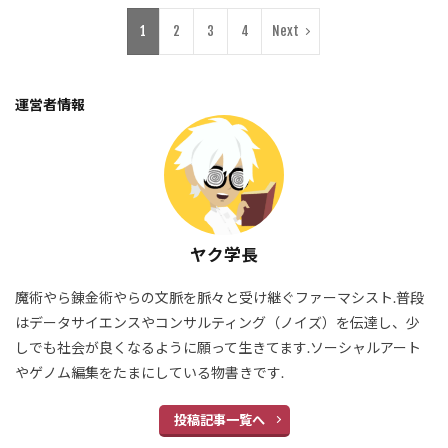
AI信頼性
AIワークフロー設計
1
2
3
4
Next
AIワークフロー
AIレコメンド
AIリマインダー
AIリテラシー
AIリサーチ
AIライティング
AIモデル比較
AI効率化
運営者情報
AIモデル最適化
AIモデル
AIメモリ
AIベンチマーク
AIプロンプト設計
AIプロンプトエンジニアリング
AIプロンプト
AIプロトコル
AIプログラミング
ヤク学長
AIプランナー
AIプラットフォーム
AIフレームワーク
AI創薬
AI動画生成
魔術やら錬金術やらの文脈を脈々と受け継ぐファーマシスト.普段
はデータサイエンスやコンサルティング（ノイズ）を伝達し、少
AI教材開発
AI応用
AI推論
AI拡張性
しでも社会が良くなるように願って生きてます.ソーシャルアート
AI技術革新
AI技術
AI戦略
やゲノム編集をたまにしている物書きです.
AI性能評価
AI性能向上
AI思考設計
投稿記事一覧へ
AI思考プロセス
AI思考
AI応答評価