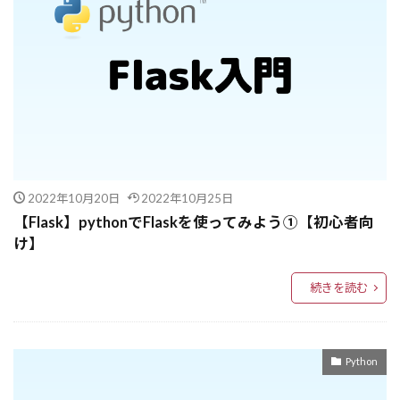
Augmentation
asynico
ASR
ASCII 符号化方式
Argilla
ARC賞
API開発
AWS CloudFormation
API連携
API活用
APIエージェント
API Gateway
API
Anthropic
Ansible
Annotation Queues
AMI
Amazon研究
Amazonアソシエイト
Amazon SQS
AWS
2022年10月20日
2022年10月25日
AWS CloudTrail
Chain-of-Draft
bolt.new
【Flask】pythonでFlaskを使ってみよう➀【初心者向
Chain of Thought
CFPO
celery
CBR
け】
CausalML
CausalForest
CASE
続きを読む
CAMEL-AI
CAMEL
BRAVE
BPMN
Bounded Context
Bolt
AWS computer Optimizer
BitNet
Python
Binary Serarch tree
BigQuery
BI