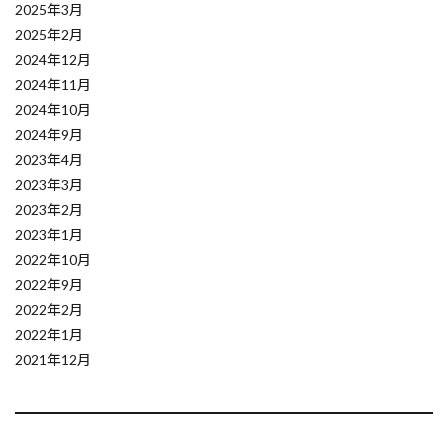
TPU
Tox
Tool Calling
TMLE
2025年3月
2025年2月
tkiner
v0
VAE（変分オートエンコーダ）
2024年12月
Think Tool
Webエンジニアリング
2024年11月
WorkTeam
with_structured_output
2024年10月
2024年9月
Wikipedia
WHERE句
Westlaw
2023年4月
Well-knownポート
Well-Architectrd Framework
2023年3月
Weighted Box Fusion
Web開発
2023年2月
Web自動化
Webブラウザ操作
2023年1月
2022年10月
Webセキュリティ
2022年9月
Webアプリケーションセキュリティ
Vagrant
2022年2月
websockets
WebShop
webbrowser
2022年1月
WebAssembly
Wavelength Zone
VScode
2021年12月
VPCフローログ
VPC
Voyager
Vision Transformer
Virtualbox
Vagrantfile