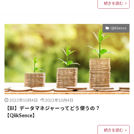
#生産性向上
AES暗号
続きを読む
Advanced Voice Mode
add_node
Adaptive-RAG
Adam およびモーメンタム
QlikSence
Action Execution LLM
ABC分析
A2Aプロトコル
A/Bテスト
8 進数
2 進数
16 進数
#自然言語処理
AIパフォーマンス
AIビジネス
Amazon FSx
AI用語
AI自作
AI統合
AI経験活用
AI精度向上
AI税
AI科学者
AI社会実装
AI社会
AI研究開発
AI研究機関
AI研究支援
AI研究
2022年10月4日
2022年10月4日
AI生成モデル
AI自動評価
AI理解力
【BI】データマネジャーってどう使うの？
【QlikSence】
AI活用戦略
AI活用事例
AI活用
AI比較
AI標準化
AI業務導入
AI検索
続きを読む