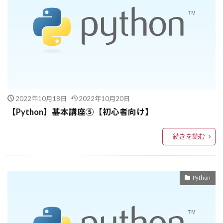
BeautifulSoup
Base64
B2Bマーケティング
Azureログイン
AZ
AWS開発支援
AWS公式ドキュメント
AWSエンジニア
AWS Systems Manager
COT
CrewAI
Amazon Simple Email Service
Figma
functools.Iru_cacheとmemoize
Function Calling
2022年10月18日
2022年10月20日
FSN分析
FP8量子化
format文の応用
【Python】基本講座➄【初心者向け】
format
FluxDev
Flow Engineering
float関数
Flask
Firebase
Fine-tuning
続きを読む
Few-shotプロンプティング
functools.wraps
Few-shot
FB広告
FastAPI
Python
FAQシステム
Fabric MOD
Fabric
ExpeL
EXISTS
EXCEPT(MINUS)
Evaluation機能
Ethereum
Enum