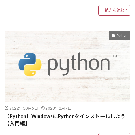
#最先端技術
#強化学習
#学習効率化
続きを読む
#リスク管理
#マーケティング戦略
#ビジネス戦略
#データ分析
#データサイエンス
#ディープラーニング
Python
#タスク管理
#オープンソース
#RLHF
#機械学習
#Perplexity
#LLM
#GRPO
#GPT4o
#DeepSeekR1
#AzureAI
#AI革命
#AI研究
#AI活用
#AI技術
#AIモデル
#AIツール活用
#最新技術
#生成AI
AIとセキュリティ
Agent2Agent
AIとゲーム
AIとUX
AIで業務効率化
2022年10月5日
2023年2月7日
AIが仕事を奪う
AIPW
AIMO
AI
【Python】WindowsにPythonをインストールしよう
AGI
AgentOps
Agentic Workflow
【入門編】
Agentic RAG
AgentDojo
AFLOW