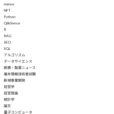
SSH接続
SSHプロトコル
manus
SQLインジェクション
SQLite
NFT
Python
SQLAlchemy
SQL
Speculative Execution
QlikSence
SPA最適化
sorted()
sort()
SOP自動化
R
socket通信
socketserver
XGBoost
RAG
SEO
XML
RunnableLike
SQL
エージェントフレームワーク
アルゴリズム
オーケストレーター
データサイエンス
オーケストレーションツール
医療・製薬ニュース
基本情報技術者試験
オーがにざーしょん
オンライン評価
新規事業開発
オペレーション最適化
オプティカルフロー
経営学
オブジェクト指向
オブジェクトロック
経営理論
統計学
オブジェクト
エージェント開発
論文
エージェント設計
量子コンピュータ