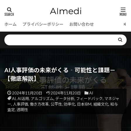
LLM活用
LLM実装
LLMエージェント
LLMアーキテクチャ
LLMOps
Looker
LLMasAJudge
LLM-as-a-Judge
ホーム
プライバシーポリシー
お問い合わせ
LLM as a Judge
LLM
LlamaIndex
Llama3-8B
Llama3
LLaMA2
Llama
LIME
LightGBM
Lemon
LongRAG
LoRA
Lean
Meta
Mixtral
MIT研究
MITライセンス
Mistral AI
AI人事評価の未来がくる‐可能性と課題－
【徹底解説】
Mistral
MINT
MineDojo
Minecraft AI
Microsoft
MFA
metaplolib
MetaMask
2024年11月20日
2024年11月20日
AI
Mesh TensorFlow
Loss関数
Mermaid
AI
,
AI活用
,
アルゴリズム
,
データ分析
,
フィードバック
,
マネジャ
ー
,
人事評価
,
働き方改革
,
公平性
,
効率化
,
日本IBM
,
組織文化
,
給与
Memcached
Mem0g
Mem0
mecab
査定
,
透明性
MCTS
MCP
matplotlib
MATIC
Markdown
Manus
Magnetic-One