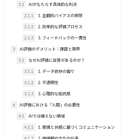
Kinesis
Kaggle初心者
Kaggle
2.1
AIがもたらす具体的な利点
JSON出力
INTERFACE
JSONワークフロー
2.1.1
1. 主観的バイアスの排除
Json
JavaScript
java
IV
Isabelle
2.1.2
2. 効率的な評価プロセス
IPアドレス
IPython
iPhone通知
IPFS
2.1.3
3. フィードバックの一貫性
IO型
ioストリーム
IoT
MixUp
3
AI評価のデメリット：課題と限界
MLコンテスト
Run Command
Python3.10
3.1
なぜAI評価に反発があるのか？
QualityFlow
QlikSence
Qdrant
3.1.1
1. データ依存の偏り
QAシステム
PyTorch
Python自動化
Python支援AI
Python実装
3.1.2
2. 不透明性
Pythonセキュリティ
Pythonエージェント開発
3.1.3
3. 心理的な抵抗感
Python3.9
Python3.11
Python AI
4
AI評価における「人間」の必要性
Qwen2.5
python
pytest
PyPI
4.1
AIでは補えない領域
PyMC
Pydantic
pycharm
PWA
4.1.1
1. 感情と共感に基づくコミュニケーション
Pupppet
Prophet
PromptLayer
4.1.2
2. 価値観や文化の伝承