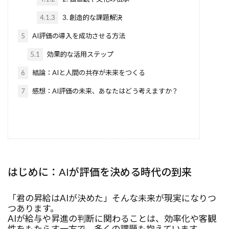
PromptFlow
Prompt Engineering
queue
4.1.3
3. 創造的な課題解決
R
Pretextタスク
Reflexion
RPA代替
5
AI評価の導入を成功させる方法
RPA
Route53
Ross Intelligence
ROI
ROAS合わせ
Retrieval-Augmented Generation
5.1
効果的な活用ステップ
REST
requests
repair
Reliability
6
結論：AIと人間の共存が未来をつくる
Regularization
Reflectionプロンプト
R1
7
感想：AI評価の未来、あなたはどう考えますか？
Reducer
Redshift
React
re.groupとre.compileとre.VERBOSE
re
RDS
RCT
RBV
Rarible
RAPTOR
RAID
RAG
RabbitMQ
Project as Code
pprint vs json.dumps
はじめに：AIが評価を決める時代の到来
mock
NIST
o3モデル
o1モデル
「君の昇給はAIが決めた」――そんな未来が現実になりつ
o1
numpy
NULL
NPM
つあります。
AIが給与や昇進の判断に関わることは、効率化や客観
NOT IN句
NOT EXIST句
NoSQL
性をもたらす一方で、多くの課題も抱えています。