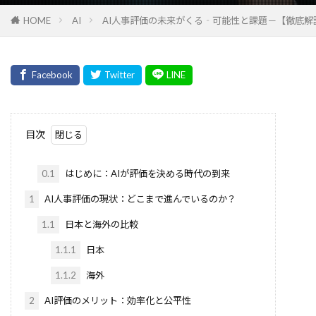
LSTM
Lean手法
LDA
MLOps
HOME
AI
AI人事評価の未来がくる‐可能性と課題－【徹底解
HiddenMarkovModel
Import文とAS
IF
ICLR 2023
ICANN
IAM
IaaS
HyPerAlign
HuggingFace
HTTP/3
HTTP/2
http.server
HITL
HeyGen
Incident Response
Heap
HCI
Hbase
目次
hashlib
HAE
Gurobi
GUIエージェント
Grok
Griceの協調原理
0.1
はじめに：AIが評価を決める時代の到来
Greedy
GraphQL
Gradient Accumulation
1
AI人事評価の現状：どこまで進んでいるのか？
Imprompter攻撃
int
LangSmith
1.1
日本と海外の比較
Jupyter Notebook
LangGraph統合
1.1.1
日本
LangGraph Studio
LangGraph Cloud
1.1.2
海外
LangGraph
LangChain
Lambda
Konwinski賞
KLダイバージェンス
kivy
2
AI評価のメリット：効率化と公平性