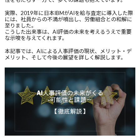
nose
Node.js
NLP
NFTカレンダー
実際、2019年に日本IBMがAIを給与査定に導入した際
Open-endedタスク
NFT
Next.js
には、社員からの不満が噴出し、労働組合との和解に
networkx
neo4j
NAT
MySQL
至りました。
こうした出来事は、AI評価の未来を考えるうえで重要
MVCモデル
MT-Bench
MongoDB
な示唆を与えてくれます。
MoE
Model Distillation
本記事では、AIによる人事評価の現状、メリット・デ
Model Context Protocol
ONcyber
メリット、そして今後の展望を詳しく解説します。
OpenAgents
PPC
pandas
Polygon
Plain Text
pickel
Phi-3
PersonaHub
Performance Efficiency
PDF解析
PDF要約
PDCAサイクル
PC操作
Parallel Execution
Paper2Code
PaaS
OpenAI
OWASP
OSS
OSI
OptiGuide
OpsWorks
Operational Excellence
OpenSourceAI
OpenSea
OpenRouter
OpenLLM