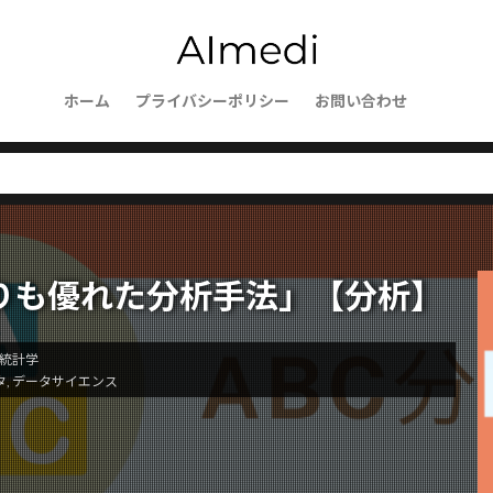
usion
Web開発
Web自動化
Webブラウザ操作
We
ーションセキュリティ
Vagrant
websockets
WebShop
Wavelength Zone
VScode
VPCフローログ
VPC
mer
Virtualbox
ホーム
プライバシーポリシー
Vagrantfile
Thomson Reuters
お問い合わせ
TCP/I
SmoothQuant
SlateQ
Slack通知
SIGLLM
SHAP
ice Workers
SEO対策
SEOの評価基準
SEO
Send
ecurity
SDK活用
SDI
SCP理論
sckit-learn
scik
Sanaモデル
SaaS
S3整合性モデル
S3アクセスポイン
TCE
Stan
SynthID
sympy
SWI
Summary
りも優れた分析手法」【分析】
ructured Output
str
Store
State管理
StateGraph
LLM
stack
SocioVerse
SSH接続
SSHプロトコル
統計学
クション
SQLite
SQLAlchemy
SQL
Speculative Execu
タ
,
データサイエンス
sorted()
sort()
SOP自動化
socket通信
socketserve
bleLike
エージェントフレームワーク
オーケストレーター
ションツール
オーがにざーしょん
オンライン評価
オペ