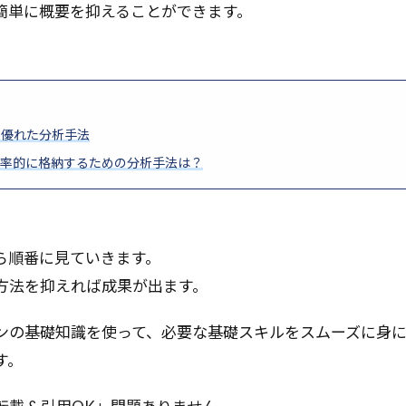
アドバースセレクション
アテンションメカニズム
アス
簡単に概要を抑えることができます。
ートと__init__.pyと__all__の意味
アジャイル開発
アクテ
イザー
アルゴリズム
アカロフ
アカウントの取得
ア
まとめ
おすすめのNFT
ZeroMQ
YouTube Analytics
XYZ分析
アベイラビリティーゾーン
アンケート作成
も優れた分析手法
スモデル
インポート
エッセンシャルワーカー
エッジロ
率的に格納するための分析手法は？
ーティング
エッジAI
エコシステム分析
エクステンド・
ウェブパフォーマンス
ウェブサイト表示速度
ウィンドウ関
インラインポリシー
インフラ構築自動化
アンケート設計
リング
インフラ
インバウンド
イントロダクション
ら順番に見ていきます。
インタビュー手法
インストール
インスタンス
インコ
方法を抑えれば成果が出ます。
イノベーション
アントレプレナー
S3
Runnable
ンの基礎知識を使って、必要な基礎スキルをスムーズに身
レーション
LLMアプリ
Long Context Chat
login
LO
す。
LM連携
LLM評価手法
LLM評価
LLM活用事例
LLM活
ト
LLMアーキテクチャ
LLMOps
Looker
LLMasAJudg