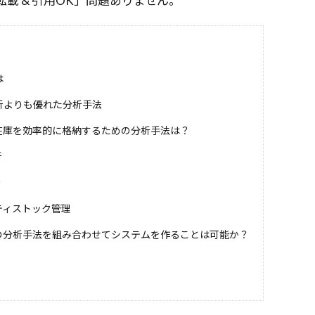
載 & 引用OK」問題ありません。
LLM as a Judge
LLM
LlamaIndex
Llama3-8B
Ll
E
LightGBM
Lemon
LongRAG
LoRA
Lean
MITライセンス
Mistral AI
Mistral
MINT
MineDojo
MFA
metaplolib
MetaMask
Mesh TensorFlow
Loss
は
Mem0g
Mem0
mecab
MCTS
MCP
matplotlib
析よりも優れた分析手法
Manus
Magnetic-One
LSTM
Lean手法
LDA
M
在庫を効率的に格納するための分析手法は？
odel
Import文とAS
IF
ICLR 2023
ICANN
IAM
HuggingFace
HTTP/3
HTTP/2
http.server
HITL
析
nse
Heap
HCI
Hbase
hashlib
HAE
Gurobi
析
ト
Grok
Griceの協調原理
Greedy
GraphQL
ティストック管理
ulation
Imprompter攻撃
int
LangSmith
Jupyter No
の分析手法を組み合わせてシステムを作ることは可能か？
LangGraph Studio
LangGraph Cloud
LangGraph
La
nwinski賞
KLダイバージェンス
kivy
Kinesis
Kaggl
ON出力
INTERFACE
JSONワークフロー
Json
JavaSc
IPアドレス
IPython
iPhone通知
IPFS
IO型