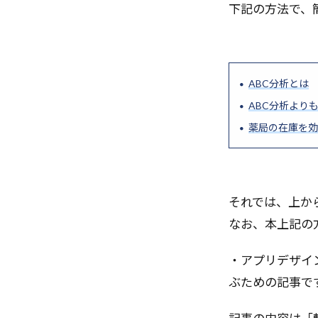
アノテーション
下記の方法で、
アスタリスクのインポ
アクセスアナラ
アイデア創出
ABC分析とは
yield
YAML
ABC分析より
エネルギーベー
薬局の在庫を効
エッジコンピュ
ウォレット
イーサリアム
インフラスケー
それでは、上か
インタプリタ
なお、本上記の
イベント
・アプリデザイ
GPUアクセラ
ぶための記事で
LLM開発
L
LLMエージェン