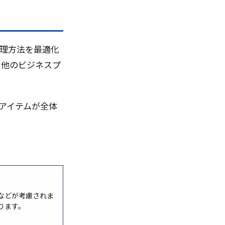
low
QlikSence
thon実装
Python AI
管理方法を最適化
PWA
、他のビジネスプ
queue
R
ence
ROI
ir
Reliability
なアイテムが全体
ct
RAPTOR
ock
NIST
NOT EXIST句
NFT
ch
MongoDB
などが考慮されま
nts
PPC
ります。
rmance Efficiency