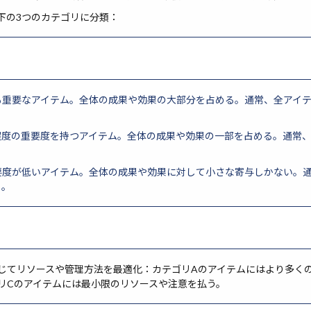
DF要約
PDCAサイクル
PC操作
Parallel Execution
P
下の3つのカテゴリに分類：
AI
OWASP
OSS
OSI
OptiGuide
OpsWorks
ellence
OpenSourceAI
OpenSea
OpenRouter
Ope
arch
OpenAPI
OpenAI API
高度な最適化
最も重要なアイテム。全体の成果や効果の大部分を占める。通常、全アイテ
検索
中程度の重要度を持つアイテム。全体の成果や効果の一部を占める。通常
。
重要度が低いアイテム。全体の成果や効果に対して小さな寄与しかない。
る。
じてリソースや管理方法を最適化：カテゴリAのアイテムにはより多く
リCのアイテムには最小限のリソースや注意を払う。