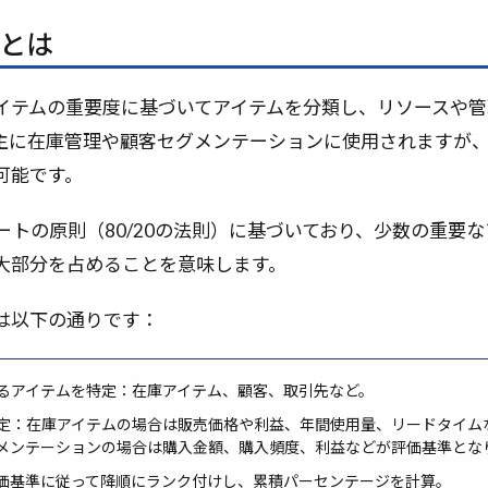
MLコンテスト
Run Command
Python3.10
QualityF
析とは
Aシステム
PyTorch
Python自動化
Python支援AI
Py
リティ
Pythonエージェント開発
Python3.9
Python3.11
アイテムの重要度に基づいてアイテムを分類し、リソースや
ython
pytest
PyPI
PyMC
Pydantic
pycharm
主に在庫管理や顧客セグメンテーションに使用されますが
rophet
PromptLayer
PromptFlow
Prompt Engineering
可能です。
Reflexion
RPA代替
RPA
Route53
Ross Intellig
Retrieval-Augmented Generation
REST
requests
repa
ートの原則（80/20の法則）に基づいており、少数の重要
Reflectionプロンプト
R1
Reducer
Redshift
Rea
大部分を占めることを意味します。
ompileとre.VERBOSE
re
RDS
RCT
RBV
Rarible
RabbitMQ
Project as Code
pprint vs json.dumps
m
は以下の通りです：
o1モデル
o1
numpy
NULL
NPM
NOT IN句
se
Node.js
NLP
NFTカレンダー
Open-endedタスク
るアイテムを特定：在庫アイテム、顧客、取引先など。
tworkx
neo4j
NAT
MySQL
MVCモデル
MT-Ben
定：在庫アイテムの場合は販売価格や利益、年間使用量、リードタイム
Distillation
Model Context Protocol
ONcyber
OpenAge
メンテーションの場合は購入金額、購入頻度、利益などが評価基準とな
lygon
Plain Text
pickel
Phi-3
PersonaHub
Perfo
価基準に従って降順にランク付けし、累積パーセンテージを計算。