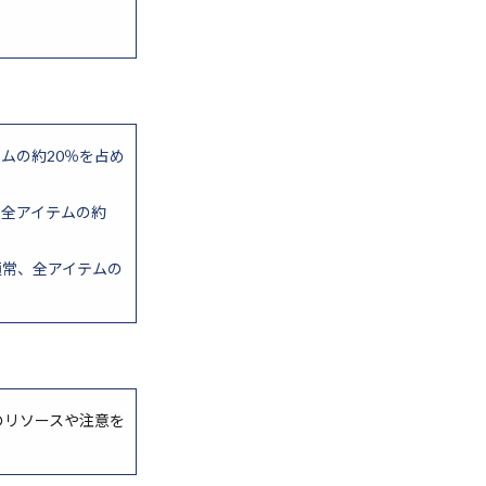
aper2Code
nLLM
ムの約20％を占め
、全アイテムの約
通常、全アイテムの
のリソースや注意を