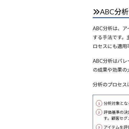
IoT
MixUp
ABC分
Qdrant
Q
Pythonセキュ
ABC分析は、
Qwen2.5
p
する手法です。
Pupppet
P
ロセスにも適用
Pretextタスク
ROAS合わせ
ABC分析はパレ
Regularization
の成果や効果の
re.groupとre.c
RAID
RAG
分析のプロセス
o3モデル
NoSQL
no
分析対象とな
Next.js
ne
評価基準の決
MoE
Model 
す。顧客セグ
pandas
Po
アイテムを評