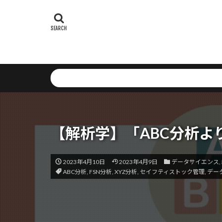
Weighted Box F
Webアプリケ
WebAssembly
Vision Transfor
Send API
Setup
Serv
Self-RAG
S
Savings Plans
SNSリスク
【解析学】「ABC分析よ
str関数
St
State Decision 
2023年4月10日
2023年4月9日
データサイエンス
,
SQLインジェ
ABC分析
,
FSN分析
,
XYZ分析
,
セイフティストック管理
,
デー
SPA最適化
XML
Runna
オーケストレー