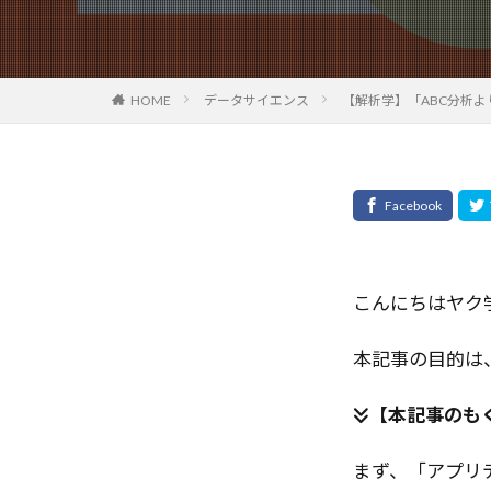
オプティカルフ
エージェント開
エージェントシ
HOME
データサイエンス
【解析学】「ABC分析
エージェントAI
エンタープライ
エンジニアリン
オートコミット
クロスオリジン
クリック率向上
クラウド
こんにちはヤク
キャリアチェン
本記事の目的は
ガバナンス
カスタマーサポ
【本記事のも
エラー対応
アプリデザイン
まず、「アプリ