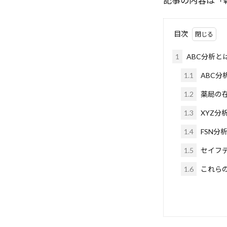
記事の内容は「転
LLM-as-a-Judge
Llama
LIM
目次
MIT研究
Microsoft
1
ABC分析と
Memcached
1.1
ABC分
Markdown
1.2
薬局の
HiddenMarkovM
HyPerAlign
1.3
XYZ分
Incident Respo
1.4
FSN分
GUIエージェン
1.5
セイフ
Gradient Accum
1.6
これら
LangGraph統合
Lambda
Ko
Kaggle
JS
IV
Isabelle