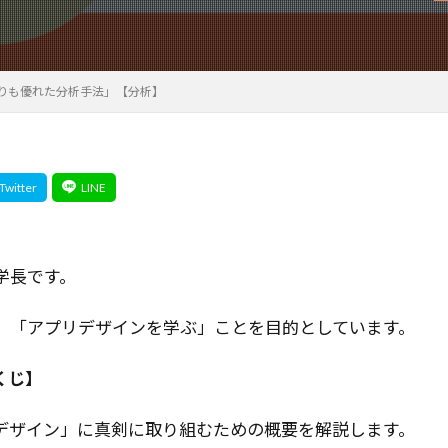
ロー
オブジェクト指向
オブジェクトロック
オブジェク
発
エージェント設計
エージェントプラットフォーム
ミュレーション
オートエンコーダ
エージェントアーキテクチ
よりも優れた分析手法」【分析】
エージェント
エージェンティックワークフロー
エージ
ズアーキテクチャ
エンタープライズAI
エンジニア視点
グ
エンジニア
エラー解決
オーケストレーターエージェ
エラー処理
キューイングシステム
グラフベースモデル
リソースシェアリング
クリティカルレンダリングパス
クリテ
クラスタリングベースの手法
クラスタリング
クラウド
クエリ生成
クイズ自動生成
キーワード
キュー
オー
学長です。
ジ
キャリアアップ
キャリア
キネマティクス
ガード
、「アプリデザインを学ぶ」ことを目的としています。
カーネギー学派
カリフォルニア大学サンディエゴ校
カスタム
ート
カスタマーサクセス
オープンソースAI
オープンソ
くじ】
エネルギー最小化
XML-RPC
アクセスキー
アプリ開発
アプリケーションリカバリーコントローラー
アブレーション
デザイン」に真剣に取り組むための概要を解説します。