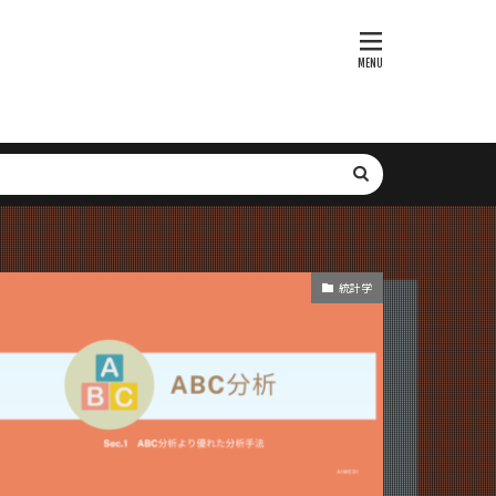
bセキュリティ
webbrowser
Voyager
P
xmanager
SGLang
SFT
SNS
it-learn
ト
SMTP
Subgraph
統計学
tion
r
XGBoost
レーション最適化