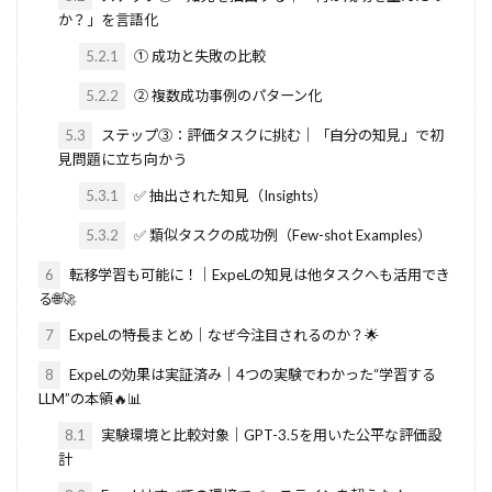
か？」を言語化
5.2.1
① 成功と失敗の比較
5.2.2
② 複数成功事例のパターン化
5.3
ステップ③：評価タスクに挑む｜「自分の知見」で初
見問題に立ち向かう
5.3.1
✅ 抽出された知見（Insights）
5.3.2
✅ 類似タスクの成功例（Few-shot Examples）
6
転移学習も可能に！｜ExpeLの知見は他タスクへも活用でき
る🌐🚀
7
ExpeLの特長まとめ｜なぜ今注目されるのか？🌟
8
ExpeLの効果は実証済み｜4つの実験でわかった“学習する
LLM”の本領🔥📊
8.1
実験環境と比較対象｜GPT-3.5を用いた公平な評価設
計