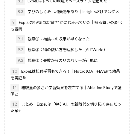
8.2
ExpeLはすべての環境でベースラインを超えた！
8.3
学びのしくみは相乗効果あり｜Insightsだけではダメ
9
ExpeLの行動には“賢さ”がにじみ出ていた｜振る舞いの変化
も観察
9.1
観察①：結論への収束が早くなった
9.2
観察②：物の使い方を理解した（ALFWorld）
9.3
観察③：失敗からのリカバリーが可能に
10
ExpeLは転移学習もできる！｜HotpotQA→FEVERで効果
を実証🔄
11
経験量の多さが学習効果を左右する｜Ablation Studyで証
明📈
12
まとめ｜ExpeLは「学ぶAI」の新時代を切り拓く存在だっ
た🧠✨