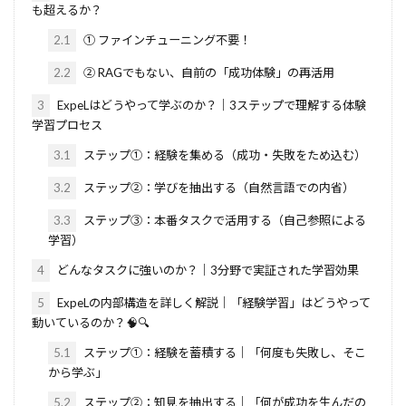
も超えるか？
2.1
① ファインチューニング不要！
2.2
② RAGでもない、自前の「成功体験」の再活用
3
ExpeLはどうやって学ぶのか？｜3ステップで理解する体験
学習プロセス
3.1
ステップ①：経験を集める（成功・失敗をため込む）
3.2
ステップ②：学びを抽出する（自然言語での内省）
3.3
ステップ③：本番タスクで活用する（自己参照による
学習）
4
どんなタスクに強いのか？｜3分野で実証された学習効果
5
ExpeLの内部構造を詳しく解説｜「経験学習」はどうやって
動いているのか？🧠🔍
5.1
ステップ①：経験を蓄積する｜「何度も失敗し、そこ
から学ぶ」
5.2
ステップ②：知見を抽出する｜「何が成功を生んだの