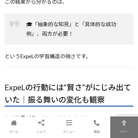
この結果から分かるのは、
🎓「抽象的な知見」と「具体的な成功
例」、両方が必要！
というExpeLの学習構造の強さです。
ExpeLの行動には“賢さ”がにじみ出て
いた｜振る舞いの変化も観察
ただ結果が良いだけではありません。
ExpeLは明らかに「考え方」や「行動パターン」にも進
ホーム
シェア
メニュー
電話
TOPへ
化が見られました。