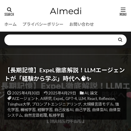
ホーム
プライバシーポリシー
お問い合わせ
【長期記憶】ExpeL徹底解説！LLMエージェン
トが「経験から学ぶ」時代へ🧠✨
2025年4月30日
2025年4月29日
AI
,
論文
AIエージェント
,
AI研究
,
ExpeL
,
GPT-4
,
LLM
,
React
,
Reflexion
,
Tsinghua大学
,
プロンプトエンジニアリング
,
大規模言語モデル
,
強
化学習
,
機械学習
,
経験学習
,
自己反省AI
,
自己学習
,
自律型AI
,
自律型
システム
,
自然言語処理
,
転移学習