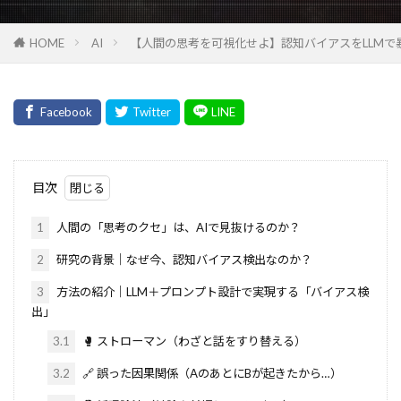
HOME
AI
【人間の思考を可視化せよ】認知バイアスをLLMで暴
目次
1
人間の「思考のクセ」は、AIで見抜けるのか？
2
研究の背景｜なぜ今、認知バイアス検出なのか？
3
方法の紹介｜LLM＋プロンプト設計で実現する「バイアス検
出」
3.1
🥊 ストローマン（わざと話をすり替える）
3.2
🔗 誤った因果関係（AのあとにBが起きたから…）