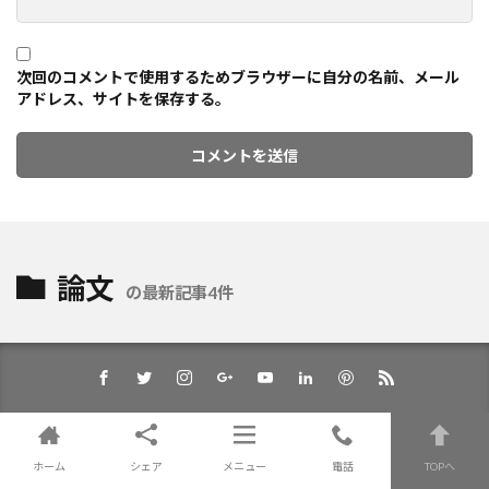
次回のコメントで使用するためブラウザーに自分の名前、メール
アドレス、サイトを保存する。
論文
の最新記事4件
ホーム
シェア
メニュー
電話
TOPへ
© Copyright 2026
AImedi
.