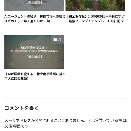
AIエージェントの経済：労働市場への統合
【完全保存版】1,500超のLLM事例に学ぶ
はどのくらい早く進むのか？ 🚀
｜最強プロンプトテンプレート設計術 💡
AI
【AIが医療を変える！希少疾患診断に挑む
京大病院の革新】
コメントを書く
※
が付いている欄は
メールアドレスが公開されることはありません。
必須項目です