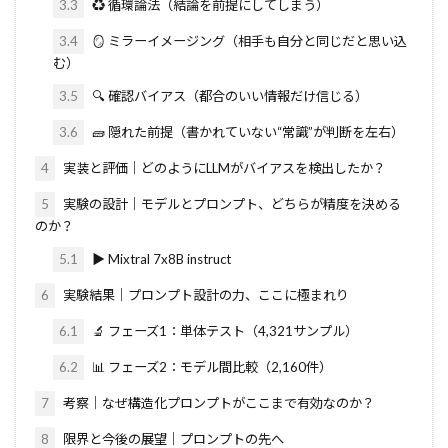
3.3
♻️ 循環論法（結論を前提にしてしまう）
3.4
🪞 ミラーイメージング（相手も自分と同じだと思い込
む）
3.5
🔍 確認バイアス（都合のいい情報だけ信じる）
3.6
🧱 隠れた前提（書かれていない“常識”が判断を左右）
4
実装と評価｜どのようにLLMがバイアスを検出したか？
5
実験の設計｜モデルとプロンプト、どちらが精度を決める
のか？
5.1
▶ Mixtral 7x8B instruct
6
実験結果｜プロンプト設計の力、ここに極まれり
6.1
🔬 フェーズ1：単体テスト（4,321サンプル）
6.2
📊 フェーズ2：モデル間比較（2,160件）
7
考察｜なぜ構造化プロンプトがここまで有効なのか？
8
限界と今後の展望｜プロンプトの先へ