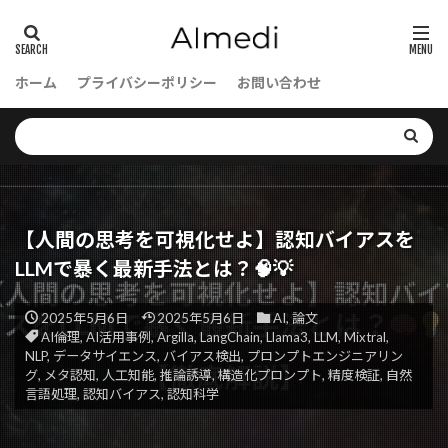
ホーム
プライバシーポリシー
お問い合わせ
【人間の思考を可視化せよ】認知バイアスを
LLMで暴く最新手法とは？🧠💡
2025年5月6日
2025年5月6日
AI
,
論文
AI倫理
,
AI活用事例
,
Argilla
,
LangChain
,
Llama3
,
LLM
,
Mixtral
,
NLP
,
データサイエンス
,
バイアス検出
,
プロンプトエンジニアリン
グ
,
メタ認知
,
人工知能
,
推論誘導
,
構造化プロンプト
,
精度検証
,
自然
言語処理
,
認知バイアス
,
認知科学