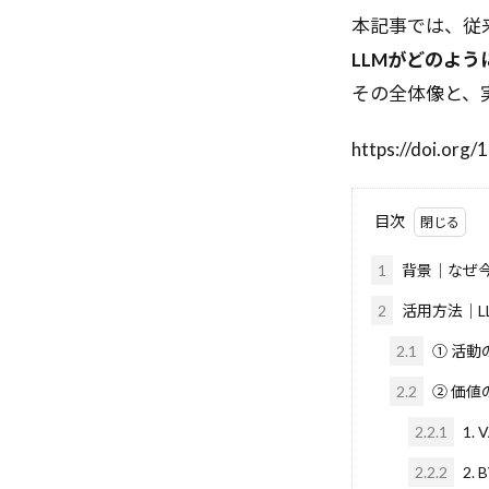
アノテーション
本記事では、従
アスタリスクのインポ
LLMがどのよ
アクセスアナラ
その全体像と、
アイデア創出
yield
YAML
https://doi.org
エネルギーベー
エッジコンピュ
目次
ウォレット
イーサリアム
1
背景｜なぜ
インフラスケー
2
活用方法｜L
インタプリタ
2.1
① 活動の分
イベント
2.2
② 価値の分類
GPUアクセラ
2.2.1
1. 
LLM開発
L
LLMエージェン
2.2.2
2. 