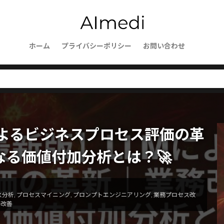
usion
Web開発
Web自動化
Webブラウザ操作
We
ーションセキュリティ
Vagrant
websockets
WebShop
Wavelength Zone
VScode
VPCフローログ
VPC
mer
Virtualbox
ホーム
プライバシーポリシー
Vagrantfile
Thomson Reuters
お問い合わせ
TCP/I
SmoothQuant
SlateQ
Slack通知
SIGLLM
SHAP
ice Workers
SEO対策
SEOの評価基準
SEO
Send
ecurity
SDK活用
SDI
SCP理論
sckit-learn
scik
Sanaモデル
SaaS
S3整合性モデル
S3アクセスポイン
TCE
Stan
SynthID
sympy
SWI
Summary
Mによるビジネスプロセス評価の革
ructured Output
str
Store
State管理
StateGraph
LLM
stack
SocioVerse
SSH接続
SSHプロトコル
る価値付加分析とは？🚀
クション
SQLite
SQLAlchemy
SQL
Speculative Execu
sorted()
sort()
SOP自動化
socket通信
socketserve
ス分析
,
プロセスマイニング
,
プロンプトエンジニアリング
,
業務プロセス改
bleLike
エージェントフレームワーク
オーケストレーター
営改善
ションツール
オーがにざーしょん
オンライン評価
オペ