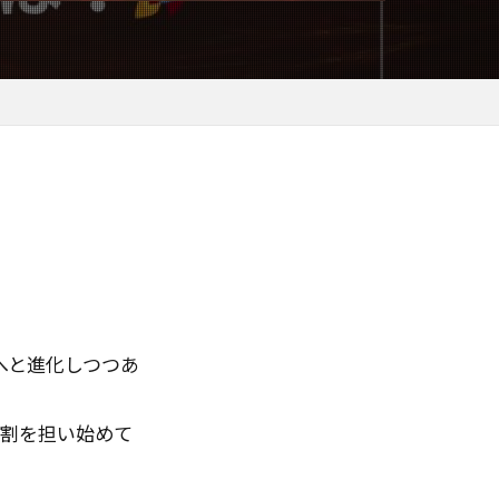
ト
ャ
ェンシー理論
エンジニア必見
ント
ィカルパス最適化
ホスティング
プンステータス
レール
」へと進化しつつあ
TCPスタック
ース
役割を担い始めて
アプリ設計
スタディ