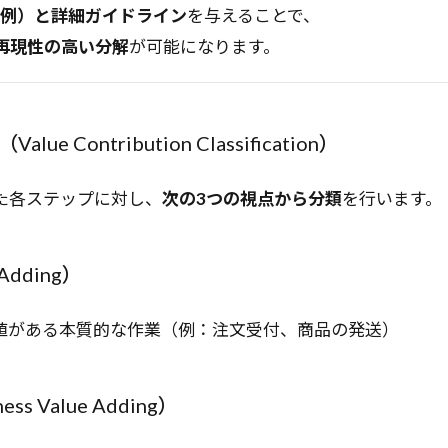
（複数例）と詳細ガイドライン
を与えることで、
再現性の高い分解
が可能になります。
ue Contribution Classification）
た各ステップに対し、
次の3つの視点から分類
を行います。
 Adding）
値がある本質的な作業（例：注文受付、商品の発送）
ess Value Adding）