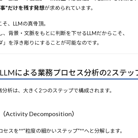
DF要約
PDCAサイクル
PC操作
Parallel Execution
P
仕事”だけを残す発想
が求められています。
AI
OWASP
OSS
OSI
OptiGuide
OpsWorks
ellence
OpenSourceAI
OpenSea
OpenRouter
Ope
こそ、LLMの真骨頂。
arch
OpenAPI
OpenAI API
高度な最適化
し、背景・文脈をもとに判断を下せるLLMだからこそ、
ダ」を浮き彫りにすることが可能なのです。
検索
LLMによる業務プロセス分析の2ステッ
業務分析は、大きく2つのステップで構成されます。
tivity Decomposition）
セスを**“粒度の細かいステップ”**へと分解します。