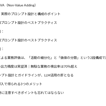
LLM as a Judge
LLM
LlamaIndex
Llama3-8B
Ll
NVA（Non-Value Adding）
E
LightGBM
Lemon
LongRAG
LoRA
Lean
｜実際のプロンプト設計と構成のポイント
MITライセンス
Mistral AI
Mistral
MINT
MineDojo
解プロンプト設計のベストプラクティス
MFA
metaplolib
MetaMask
Mesh TensorFlow
Loss
Mem0g
Mem0
mecab
MCTS
MCP
matplotlib
例：
Manus
Magnetic-One
LSTM
Lean手法
LDA
M
類プロンプト設計のベストプラクティス
odel
Import文とAS
IF
ICLR 2023
ICANN
IAM
例：
HuggingFace
HTTP/3
HTTP/2
http.server
HITL
Mによる業務評価は、「活動の細分化」と「価値の分類」という2段構成
nse
Heap
HCI
Hbase
hashlib
HAE
Gurobi
ト
Grok
Griceの協調原理
Greedy
GraphQL
Mの出力精度は実証済｜無駄な業務の検出率は70％超え
ulation
Imprompter攻撃
int
LangSmith
Jupyter No
ンプト設計とガイドラインが、LLM活用の肝となる
LangGraph Studio
LangGraph Cloud
LangGraph
La
M導入で得られる3つのメリット
nwinski賞
KLダイバージェンス
kivy
Kinesis
Kaggl
時に注意すべきポイントも忘れてはならない
ON出力
INTERFACE
JSONワークフロー
Json
JavaSc
IPアドレス
IPython
iPhone通知
IPFS
IO型