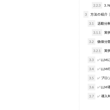
LLM-as-a-Judge
2.2.3
3. 
Llama
LIM
3
方法の紹介
MIT研究
3.1
活動分
Microsoft
Memcached
3.1.1
実
Markdown
3.2
価値分
HiddenMarkovM
3.2.1
実
HyPerAlign
3.3
✅ LL
Incident Respo
GUIエージェン
3.4
✅ LL
Gradient Accum
3.5
✅ プロ
LangGraph統合
3.6
✅ LL
Lambda
Ko
3.7
✅ 導入
Kaggle
JS
IV
Isabelle