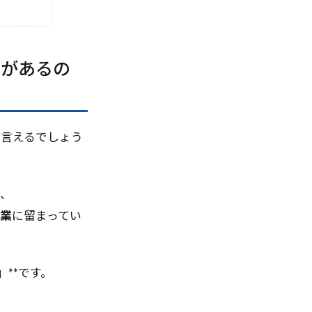
low
QlikSence
thon実装
Python AI
要があるの
PWA
queue
R
ence
ROI
ir
Reliability
て言えるでしょう
ct
RAPTOR
も、
ock
NIST
業
に留まってい
NOT EXIST句
NFT
ch
MongoDB
」**です。
nts
PPC
rmance Efficiency
、