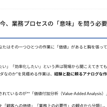
MLコンテスト
Run Command
Python3.10
QualityF
Aシステム
PyTorch
Python自動化
Python支援AI
Py
リティ
Pythonエージェント開発
Python3.9
Python3.11
今、業務プロセスの「意味」を問う必
ython
pytest
PyPI
PyMC
Pydantic
pycharm
rophet
PromptLayer
PromptFlow
Prompt Engineering
Reflexion
RPA代替
RPA
Route53
Ross Intellig
Retrieval-Augmented Generation
REST
requests
repa
なたはその一つひとつの作業に「価値」があると胸を張っ
Reflectionプロンプト
R1
Reducer
Redshift
Rea
ompileとre.VERBOSE
re
RDS
RCT
RBV
Rarible
たい」「効率化したい」という声は現場から聞こえてきて
RabbitMQ
Project as Code
pprint vs json.dumps
m
ムダなのか”を見極める作業は、
経験と勘に頼るアナログな作
o1モデル
o1
numpy
NULL
NPM
NOT IN句
se
Node.js
NLP
NFTカレンダー
Open-endedタスク
tworkx
neo4j
NAT
MySQL
MVCモデル
MT-Ben
ているのが**「価値付加分析（Value-Added Analysis）
Distillation
Model Context Protocol
ONcyber
OpenAge
lygon
Plain Text
pickel
Phi-3
PersonaHub
Perfo
を「顧客への価値」「業務上の必要性」の観点から分類し