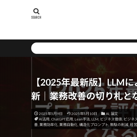
Weighted Box F
Webアプリケ
WebAssembly
Vision Transfor
Send API
Setup
Serv
Self-RAG
S
Savings Plans
SNSリスク
【2025年最新版】LL
str関数
St
State Decision 
新｜業務改善の切り札とな
SQLインジェ
SPA最適化
2025年5月9日
2025年5月10日
AI
,
論文
AI活用
,
ChatGPT応用
,
Lean手法
,
LLM
,
ビジネス価値
,
ビジネ
XML
Runna
善
,
業務効率化
,
業務自動化
,
構造化プロンプト
,
無駄の削減
,
経
オーケストレー