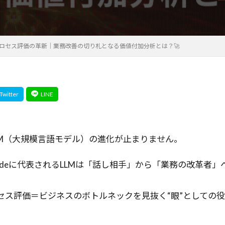
ロー
オブジェクト指向
オブジェクトロック
オブジェク
発
エージェント設計
エージェントプラットフォーム
ミュレーション
オートエンコーダ
エージェントアーキテクチ
スプロセス評価の革新｜業務改善の切り札となる価値付加分析とは？🚀
エージェント
エージェンティックワークフロー
エージ
ズアーキテクチャ
エンタープライズAI
エンジニア視点
グ
エンジニア
エラー解決
オーケストレーターエージェ
エラー処理
キューイングシステム
グラフベースモデル
リソースシェアリング
クリティカルレンダリングパス
クリテ
クラスタリングベースの手法
クラスタリング
クラウド
クエリ生成
クイズ自動生成
キーワード
キュー
オー
LLM（大規模言語モデル）の進化が止まりません。
ジ
キャリアアップ
キャリア
キネマティクス
ガード
Claudeに代表されるLLMは「話し相手」から「業務の改革者
カーネギー学派
カリフォルニア大学サンディエゴ校
カスタム
ート
カスタマーサクセス
オープンソースAI
オープンソ
セス評価＝ビジネスのボトルネックを見抜く“眼”としての
エネルギー最小化
XML-RPC
アクセスキー
アプリ開発
アプリケーションリカバリーコントローラー
アブレーション