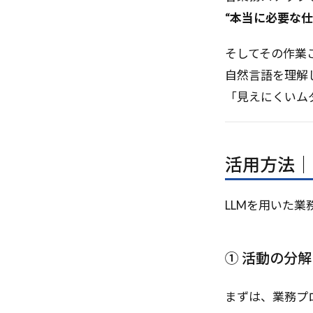
PDF解析
P
“本当に必要な
PaaS
Open
Operational Exc
そしてその作業
OpenDeepRese
自然言語を理解
「見えにくいム
活用方法｜
LLMを用いた
① 活動の分解（Ac
まずは、業務プロ