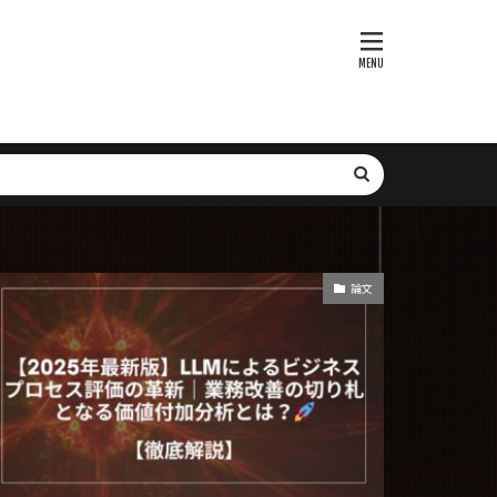
bセキュリティ
webbrowser
Voyager
P
xmanager
SGLang
SFT
SNS
it-learn
ト
SMTP
Subgraph
論文
tion
r
XGBoost
レーション最適化