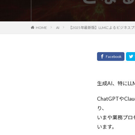
オプティカルフ
エージェント開
エージェントシ
HOME
AI
【2025年最新版】LLMによるビジネ
エージェントAI
エンタープライ
エンジニアリン
オートコミット
クロスオリジン
クリック率向上
クラウド
生成AI、特に
キャリアチェン
ChatGPTや
ガバナンス
り、
カスタマーサポ
いまや業務プロ
エラー対応
います。
アプリデザイン