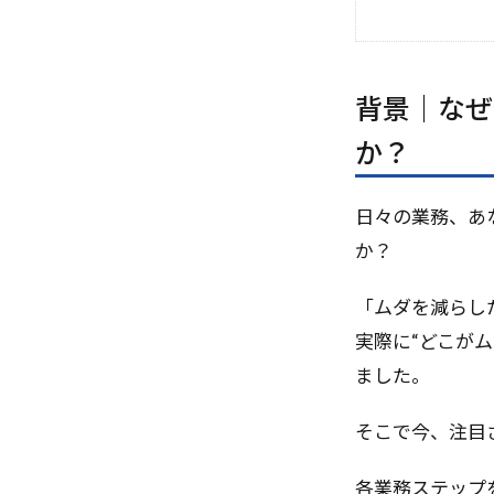
IoT
MixUp
Qdrant
Q
Pythonセキュ
背景｜なぜ
Qwen2.5
p
Pupppet
P
か？
Pretextタスク
ROAS合わせ
日々の業務、あ
Regularization
か？
re.groupとre.c
「ムダを減らし
RAID
RAG
実際に“どこが
o3モデル
ました。
NoSQL
no
Next.js
ne
そこで今、注目され
MoE
Model 
pandas
Po
各業務ステップ