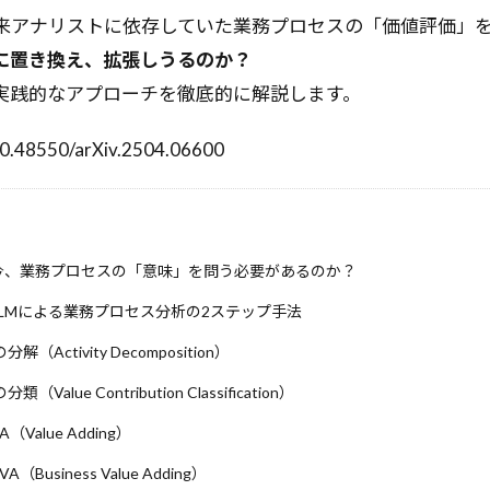
アドバースセレクション
アテンションメカニズム
アス
来アナリストに依存していた業務プロセスの「価値評価」
ートと__init__.pyと__all__の意味
アジャイル開発
アクテ
うに置き換え、拡張しうるのか？
イザー
アルゴリズム
アカロフ
アカウントの取得
ア
実践的なアプローチを徹底的に解説します。
まとめ
おすすめのNFT
ZeroMQ
YouTube Analytics
XYZ分析
アベイラビリティーゾーン
アンケート作成
/10.48550/arXiv.2504.06600
スモデル
インポート
エッセンシャルワーカー
エッジロ
ーティング
エッジAI
エコシステム分析
エクステンド・
ウェブパフォーマンス
ウェブサイト表示速度
ウィンドウ関
インラインポリシー
インフラ構築自動化
アンケート設計
今、業務プロセスの「意味」を問う必要があるのか？
リング
インフラ
インバウンド
イントロダクション
LMによる業務プロセス分析の2ステップ手法
インタビュー手法
インストール
インスタンス
インコ
解（Activity Decomposition）
イノベーション
アントレプレナー
S3
Runnable
（Value Contribution Classification）
レーション
LLMアプリ
Long Context Chat
login
LO
VA（Value Adding）
LM連携
LLM評価手法
LLM評価
LLM活用事例
LLM活
ト
LLMアーキテクチャ
LLMOps
Looker
LLMasAJudg
BVA（Business Value Adding）