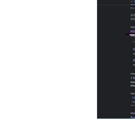
IoT
MixUp
Qdrant
Q
Pythonセキュ
Qwen2.5
p
Pupppet
P
Pretextタスク
ROAS合わせ
Regularization
re.groupとre.c
RAID
RAG
o3モデル
NoSQL
no
Next.js
ne
MoE
Model 
pandas
Po