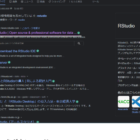
MLコンテスト
Run Command
Python3.10
QualityF
Aシステム
PyTorch
Python自動化
Python支援AI
Py
リティ
Pythonエージェント開発
Python3.9
Python3.11
ython
pytest
PyPI
PyMC
Pydantic
pycharm
rophet
PromptLayer
PromptFlow
Prompt Engineering
Reflexion
RPA代替
RPA
Route53
Ross Intellig
Retrieval-Augmented Generation
REST
requests
repa
Reflectionプロンプト
R1
Reducer
Redshift
Rea
ompileとre.VERBOSE
re
RDS
RCT
RBV
Rarible
RabbitMQ
Project as Code
pprint vs json.dumps
m
o1モデル
o1
numpy
NULL
NPM
NOT IN句
se
Node.js
NLP
NFTカレンダー
Open-endedタスク
tworkx
neo4j
NAT
MySQL
MVCモデル
MT-Ben
Distillation
Model Context Protocol
ONcyber
OpenAge
lygon
Plain Text
pickel
Phi-3
PersonaHub
Perfo