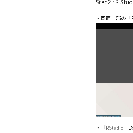
Step2 : R 
PDF解析
P
PaaS
Open
・画面上部の「P
Operational Exc
OpenDeepRese
・「
RStudio
Ds