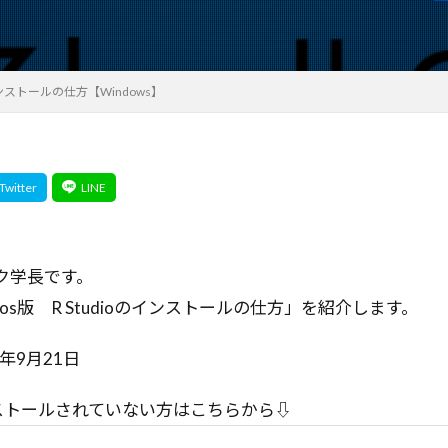
ロー
オブジェクト指向
オブジェクトロック
オブジェク
発
エージェント設計
エージェントプラットフォーム
ミュレーション
オートエンコーダ
エージェントアーキテクチ
のインストールの仕方【Windows】
エージェント
エージェンティックワークフロー
エージ
ズアーキテクチャ
エンタープライズAI
エンジニア視点
グ
エンジニア
エラー解決
オーケストレーターエージェ
エラー処理
キューイングシステム
グラフベースモデル
リソースシェアリング
クリティカルレンダリングパス
クリテ
クラスタリングベースの手法
クラスタリング
クラウド
クエリ生成
クイズ自動生成
キーワード
キュー
オー
ク学長です。
ジ
キャリアアップ
キャリア
キネマティクス
ガード
os版 R Studioのインストールの仕方」を紹介します。
カーネギー学派
カリフォルニア大学サンディエゴ校
カスタム
年9月21日
ート
カスタマーサクセス
オープンソースAI
オープンソ
エネルギー最小化
XML-RPC
アクセスキー
アプリ開発
ストールされていない方はこちらから⇩
アプリケーションリカバリーコントローラー
アブレーション