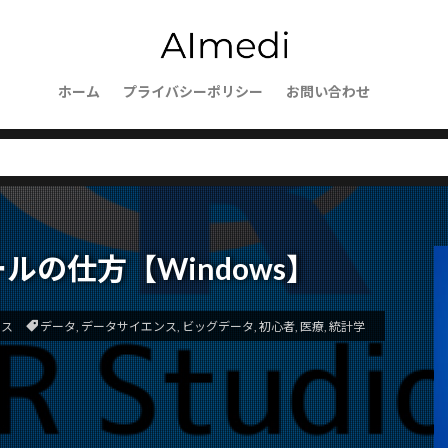
usion
Web開発
Web自動化
Webブラウザ操作
We
ーションセキュリティ
Vagrant
websockets
WebShop
Wavelength Zone
VScode
VPCフローログ
VPC
mer
Virtualbox
ホーム
プライバシーポリシー
Vagrantfile
Thomson Reuters
お問い合わせ
TCP/I
SmoothQuant
SlateQ
Slack通知
SIGLLM
SHAP
ice Workers
SEO対策
SEOの評価基準
SEO
Send
ecurity
SDK活用
SDI
SCP理論
sckit-learn
scik
Sanaモデル
SaaS
S3整合性モデル
S3アクセスポイン
TCE
Stan
SynthID
sympy
SWI
Summary
ールの仕方【Windows】
ructured Output
str
Store
State管理
StateGraph
LLM
stack
SocioVerse
SSH接続
SSHプロトコル
ンス
データ
,
データサイエンス
,
ビッグデータ
,
初心者
,
医療
,
統計学
クション
SQLite
SQLAlchemy
SQL
Speculative Execu
sorted()
sort()
SOP自動化
socket通信
socketserve
bleLike
エージェントフレームワーク
オーケストレーター
ションツール
オーがにざーしょん
オンライン評価
オペ