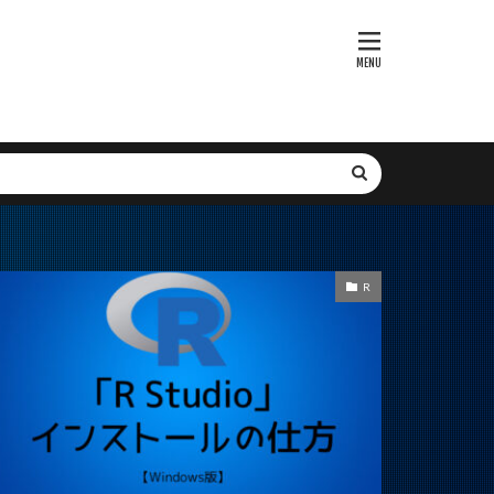
bセキュリティ
webbrowser
Voyager
P
xmanager
SGLang
SFT
SNS
it-learn
ト
SMTP
Subgraph
R
tion
r
XGBoost
レーション最適化