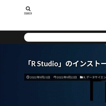
Weighted Box F
Webアプリケ
WebAssembly
Vision Transfor
Send API
Setup
Serv
Self-RAG
S
Savings Plans
SNSリスク
「R Studio」のインスト
str関数
St
State Decision 
2022年9月21日
2022年9月22日
R
,
データサイエ
SQLインジェ
SPA最適化
XML
Runna
オーケストレー