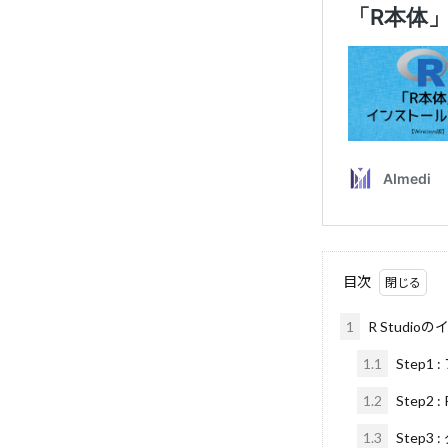
アノテーション
アスタリスクのインポ
アクセスアナラ
アイデア創出
yield
YAML
エネルギーベー
エッジコンピュ
ウォレット
イーサリアム
インフラスケー
目次
インタプリタ
1
R Studi
イベント
1.1
Step1
GPUアクセラ
LLM開発
L
1.2
Step2 
LLMエージェン
1.3
Step