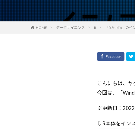
オプティカルフ
エージェント開
エージェントシ
HOME
データサイエンス
R
「R Studio」
エージェントAI
エンタープライ
エンジニアリン
オートコミット
クロスオリジン
クリック率向上
クラウド
こんにちは、ヤ
キャリアチェン
今回は、「Wind
ガバナンス
※更新日：2022
カスタマーサポ
エラー対応
⇩R本体をイン
アプリデザイン