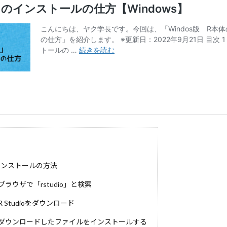
アドバースセレクション
アテンションメカニズム
アス
ートと__init__.pyと__all__の意味
アジャイル開発
アクテ
イザー
アルゴリズム
アカロフ
アカウントの取得
ア
まとめ
おすすめのNFT
ZeroMQ
YouTube Analytics
XYZ分析
アベイラビリティーゾーン
アンケート作成
スモデル
インポート
エッセンシャルワーカー
エッジロ
ーティング
エッジAI
エコシステム分析
エクステンド・
ウェブパフォーマンス
ウェブサイト表示速度
ウィンドウ関
インラインポリシー
インフラ構築自動化
アンケート設計
リング
インフラ
インバウンド
イントロダクション
インタビュー手法
インストール
インスタンス
インコ
oのインストールの方法
イノベーション
アントレプレナー
S3
Runnable
 : ブラウザで「rstudio」と検索
レーション
LLMアプリ
Long Context Chat
login
LO
LM連携
LLM評価手法
LLM評価
LLM活用事例
LLM活
: R Studioをダウンロード
ト
LLMアーキテクチャ
LLMOps
Looker
LLMasAJudg
3 : ダウンロードしたファイルをインストールする