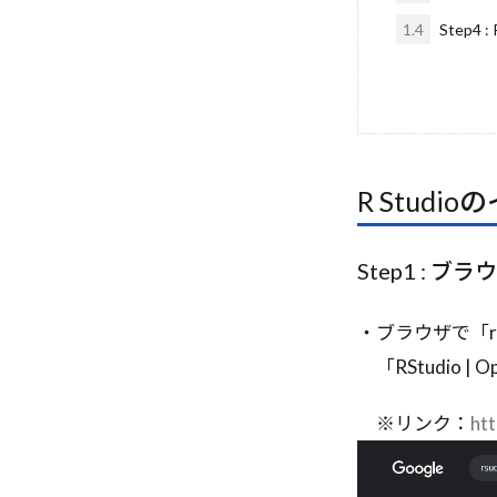
LLM-as-a-Judge
1.4
Step4 
Llama
LIM
MIT研究
Microsoft
Memcached
Markdown
R Stud
HiddenMarkovM
HyPerAlign
Step1 : ブ
Incident Respo
GUIエージェン
・ブラウザで「rs
Gradient Accum
「RStudio | Ope
LangGraph統合
Lambda
Ko
※リンク：
htt
Kaggle
JS
IV
Isabelle