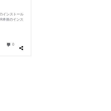
ピレーション
ィビティ監視
ウトバウンド
YMYL
ケーション
シンキングモード
数
イントレプレナー
ンテキスト学習
COMOデータセット
用
LLM実装
e