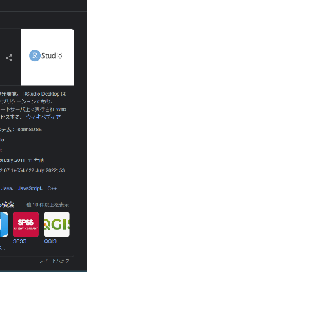
low
QlikSence
thon実装
Python AI
PWA
queue
R
ence
ROI
ir
Reliability
ct
RAPTOR
ock
NIST
NOT EXIST句
NFT
ch
MongoDB
nts
PPC
rmance Efficiency