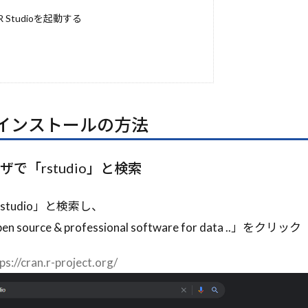
LLM as a Judge
LLM
LlamaIndex
Llama3-8B
Ll
: R Studioを起動する
E
LightGBM
Lemon
LongRAG
LoRA
Lean
MITライセンス
Mistral AI
Mistral
MINT
MineDojo
MFA
metaplolib
MetaMask
Mesh TensorFlow
Loss
Mem0g
Mem0
mecab
MCTS
MCP
matplotlib
Manus
Magnetic-One
LSTM
Lean手法
LDA
M
ioのインストールの方法
odel
Import文とAS
IF
ICLR 2023
ICANN
IAM
HuggingFace
HTTP/3
HTTP/2
http.server
HITL
ラウザで「rstudio」と検索
nse
Heap
HCI
Hbase
hashlib
HAE
Gurobi
ト
Grok
Griceの協調原理
Greedy
GraphQL
tudio」と検索し、
ulation
Imprompter攻撃
int
LangSmith
Jupyter No
n source & professional software for data ..」をクリック
LangGraph Studio
LangGraph Cloud
LangGraph
La
nwinski賞
KLダイバージェンス
kivy
Kinesis
Kaggl
ps://cran.r-project.org/
ON出力
INTERFACE
JSONワークフロー
Json
JavaSc
IPアドレス
IPython
iPhone通知
IPFS
IO型