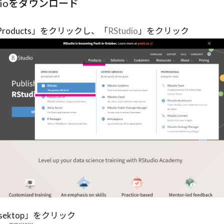
Studioをダウンロード
DF要約
PDCAサイクル
PC操作
Parallel Execution
P
AI
OWASP
OSS
OSI
OptiGuide
OpsWorks
roducts」をクリックし、「
RStudio
」をクリック
ellence
OpenSourceAI
OpenSea
OpenRouter
Ope
arch
OpenAPI
OpenAI API
高度な最適化
検索
ektop」をクリック