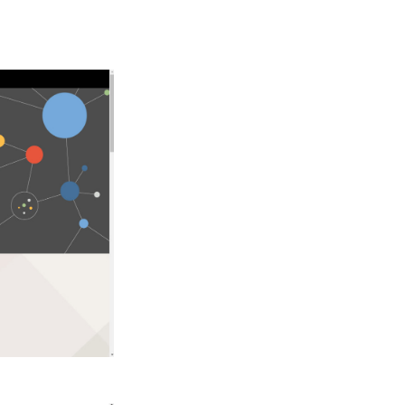
aper2Code
nLLM