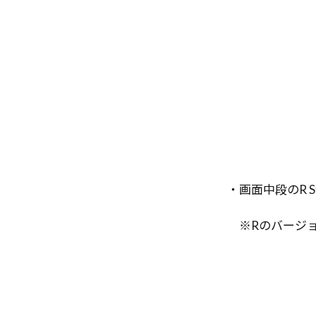
・画面中段のR St
※Rのバージョ