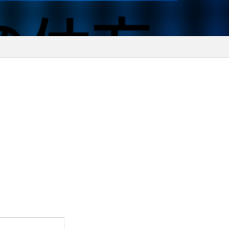
ト
ャ
ェンシー理論
エンジニア必見
ント
ィカルパス最適化
ホスティング
プンステータス
レール
TCPスタック
ース
アプリ設計
スタディ