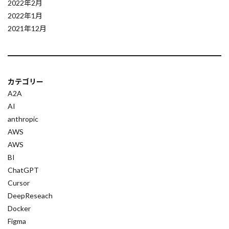
2022年2月
SMTP
SNSリスク
TCE
Stan
2022年1月
SynthID
sympy
SWI
Summary
2021年12月
Subgraph
str関数
Structured Output
str
Store
State管理
StateGraph
State Decision LLM
stack
SocioVerse
カテゴリー
SSH接続
SSHプロトコル
A2A
SQLインジェクション
SQLite
AI
SQLAlchemy
SQL
Speculative Execution
anthropic
AWS
SPA最適化
sorted()
sort()
SOP自動化
AWS
socket通信
socketserver
XGBoost
BI
XML
RunnableLike
ChatGPT
Cursor
エージェントフレームワーク
DeepReseach
オーケストレーター
Docker
オーケストレーションツール
Figma