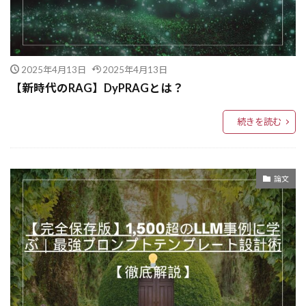
AIサイバーセキュリティ
AIコーディング
AIコミュニティ
AIエージェント設計
AIエージェント
AIエンジニアリング
2025年4月13日
2025年4月13日
AIエンジニア
AIと倫理
AIとビジネス
【新時代のRAG】DyPRAGとは？
AIパラダイムシフト
#SFT
#最新AI
#最先端技術
#強化学習
#学習効率化
続きを読む
#リスク管理
#マーケティング戦略
#ビジネス戦略
#データ分析
#データサイエンス
#ディープラーニング
論文
#タスク管理
#オープンソース
#RLHF
#機械学習
#Perplexity
#LLM
#GRPO
#GPT4o
#DeepSeekR1
#AzureAI
#AI革命
#AI研究
#AI活用
#AI技術
#AIモデル
#AIツール活用
#最新技術