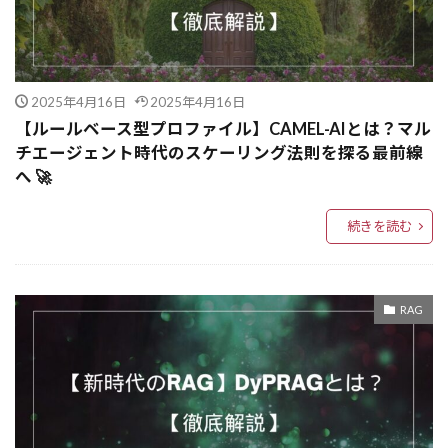
AIによる数式簡約化
AIによる意思決定
AIによる世論分析
AIによるコード生成
AIと科学
AIと業務改革
AIと意思決定
2025年4月16日
2025年4月16日
AIと実験
AIと労働の未来
AIと労働
【ルールベース型プロファイル】CAMEL-AIとは？マル
AIアーキテクチャ
AIエディタ
チエージェント時代のスケーリング法則を探る最前線
AIと人間の役割
AIチャット
AIバイアス
へ 🚀
AIハードウェア
AIトレーニングバグ
続きを読む
AIトレーニング
AIトレンド
AIデータ生成
AIデバッグ
AIツール連携
AIツール統合
AIツール比較
AIツール
AIチューニング
RAG
AIソフトウェア開発
AIエラー管理
AIセキュリティ
AIスタートアップ
AIシミュレーション
AIシナリオ設計
AIシステム設計
AIシステム統合