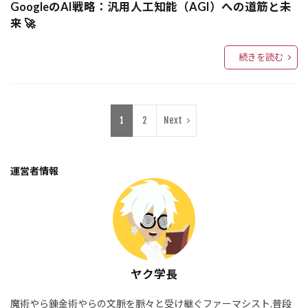
AIフレームワーク
AI創薬
AI動画生成
GoogleのAI戦略：汎用人工知能（AGI）への道筋と未
来 🚀
AI教材開発
AI応用
AI推論
AI拡張性
AI技術革新
AI技術
AI戦略
続きを読む
AI性能評価
AI性能向上
AI思考設計
AI思考プロセス
AI思考
AI応答評価
AI応答最適化
AI微調整
AI収益化
1
2
Next
AI市場
AI導入戦略
AI導入事例
AI導入
AI対話
AI家電
AI実験計画
運営者情報
AI実験データ
AI実験
AI安全性
AI国際会議
AI回答画面
AI品質管理
GPTビジネス活用
GPU
グラフ処理
UI/UXデザイン
UX設計
UXデザイン
UX
uv
UTF-８ 符号化方式
ヤク学長
User Interaction LLM
urlib.request
魔術やら錬金術やらの文脈を脈々と受け継ぐファーマシスト.普段