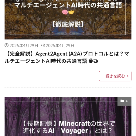
Gemma-2エンコーダー
Gemini 2.0 Flash
Gemini 2.0
Gemini
GCP
GATEWAY
GasEstination
Ensemble
ELB
cryptography
DeepSeek-R1
DistilQwen2.5
Disruptive Index
2025年4月29日
2025年4月29日
Direct Connect
Dify
Diff更新
DID
【完全解説】Agent2Agent (A2A) プロトコルとは？マ
DevOps
Devin
DevContainer
ルチエージェントAI時代の共通言語 🧠🤝
DETECTOR
defaultdict
続きを読む
DeepSeek-V3-0324
DeepSeek
DIVA
deeplag
DDD
DBMS
DBM
DB
cvxpy
CVR
CVE
CutMix
Cursor
AI
CTC
CSRF対策
DITTO
DNS
ELASTICIP
EBS
ElasticCache
Elastic Beanstalk
Elastic abric Adapter
EFS