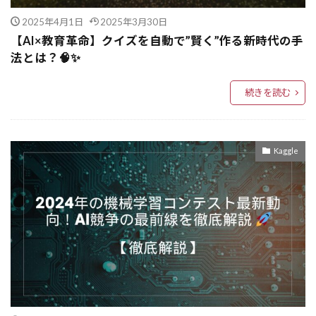
AI社会実装
AI社会
AI研究開発
2025年4月1日
2025年3月30日
AI研究機関
AI研究支援
AI研究
【AI×教育革命】クイズを自動で”賢く”作る新時代の手
AI生成モデル
AI自動評価
AI理解力
法とは？🧠✨
AI活用戦略
AI活用事例
AI活用
続きを読む
AI比較
AI標準化
AI業務導入
AI検索
AI柔軟推論
AI未来
AI最適化
AI時代
AI自動化
AI自律化
AI文書要約
Kaggle
AI開発効率化
Amazon EC2 Auto Scaling
Amazon CloudWatch
Amazon CloudFormation
Amazon
AlpacaEval
algorithm
ALFWorld
AI高速化
AI音声
AI開発支援
AI開発手法
AI開発基盤
AI開発
AI規制
AI運用管理
AI運用
AI進化
AI連携
AI透明性
AI識別技術