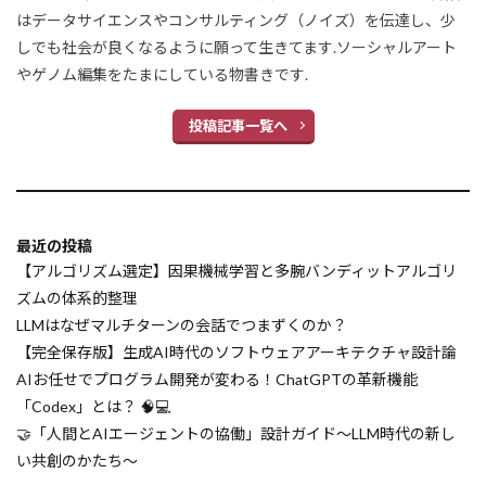
Upliftモデリング
Unttest
UNION
はデータサイエンスやコンサルティング（ノイズ）を伝達し、少
Unicode符号化文字規格
UI自動化
しでも社会が良くなるように願って生きてます.ソーシャルアート
やゲノム編集をたまにしている物書きです.
UCT探索
VAE
TypeScript
Twitter Space
turtle
Tsinghua大学
投稿記事一覧へ
Transformers
Transformer
Tracing機能
TPU
Tox
Tool Calling
TMLE
tkiner
v0
VAE（変分オートエンコーダ）
最近の投稿
Think Tool
Webエンジニアリング
【アルゴリズム選定】因果機械学習と多腕バンディットアルゴリ
WorkTeam
with_structured_output
ズムの体系的整理
Wikipedia
WHERE句
Westlaw
LLMはなぜマルチターンの会話でつまずくのか？
【完全保存版】生成AI時代のソフトウェアアーキテクチャ設計論
Well-knownポート
Well-Architectrd Framework
AIお任せでプログラム開発が変わる！ChatGPTの革新機能
Weighted Box Fusion
Web開発
「Codex」とは？ 🧠💻
Web自動化
Webブラウザ操作
🤝「人間とAIエージェントの協働」設計ガイド〜LLM時代の新し
Webセキュリティ
い共創のかたち〜