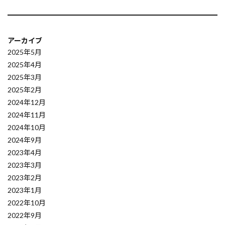
Webアプリケーションセキュリティ
Vagrant
websockets
WebShop
webbrowser
WebAssembly
Wavelength Zone
VScode
アーカイブ
VPCフローログ
VPC
Voyager
2025年5月
2025年4月
Vision Transformer
Virtualbox
Vagrantfile
2025年3月
Thomson Reuters
TCP/IP
xmanager
2025年2月
Send API
SmoothQuant
SlateQ
2024年12月
2024年11月
Slack通知
SIGLLM
SHAP
SGLang
2024年10月
SFT
Setup
Service Workers
SEO対策
2024年9月
SEOの評価基準
SEO
Send
SNS
2023年4月
Self-RAG
Security
SDK活用
SDI
2023年3月
2023年2月
SCP理論
sckit-learn
scikit-learn
2023年1月
Savings Plans
Sanaモデル
SaaS
2022年10月
S3整合性モデル
S3アクセスポイント
2022年9月