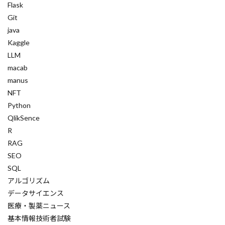
オーがにざーしょん
オンライン評価
Flask
Git
オペレーション最適化
オプティカルフロー
java
オブジェクト指向
オブジェクトロック
Kaggle
オブジェクト
エージェント開発
LLM
macab
エージェント設計
manus
エージェントプラットフォーム
NFT
エージェントシミュレーション
Python
オートエンコーダ
エージェントアーキテクチャ
QlikSence
R
エージェントAI
エージェント
RAG
エージェンティックワークフロー
SEO
エージェンシー理論
SQL
エンタープライズアーキテクチャ
アルゴリズム
データサイエンス
エンタープライズAI
エンジニア視点
医療・製薬ニュース
エンジニア必見
エンジニアリング
基本情報技術者試験