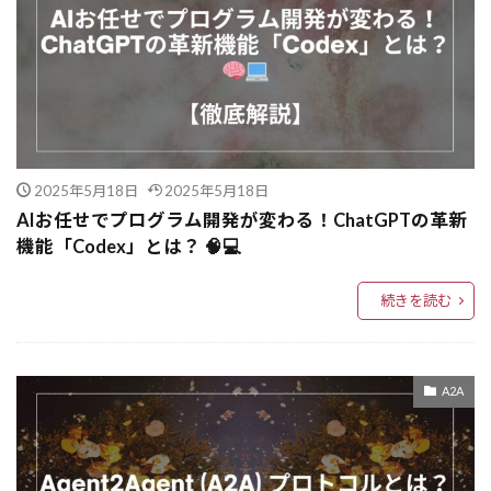
Few-shotプロンプティング
functools.wraps
Few-shot
FB広告
FastAPI
FAQシステム
Fabric MOD
Fabric
ExpeL
EXISTS
EXCEPT(MINUS)
Evaluation機能
Ethereum
Enum
functools.partial
2025年5月18日
2025年5月18日
GAN（生成的敵対ネットワーク）
Embedding
AIお任せでプログラム開発が変わる！ChatGPTの革新
機能「Codex」とは？ 🧠💻
GNN-RAG
GPT4o
GPT-4o-mini
GPT-4o
GPT-4
GPT-3.5
GPT
続きを読む
Google検索
GoogleのSEOの評価基準
GoogleChrome
Google DeepMind
A2A
Google Analytics
Google
Glacier
GAR
Giveaway
GitHub連携
GitHubコード修正
Git
get()
Genkit