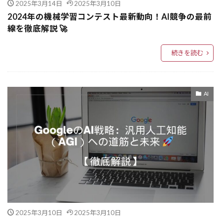
AI論文
AI評価手法
AI評価基準
2025年3月14日
2025年3月10日
2024年の機械学習コンテスト最新動向！AI競争の最前
AI評価
AI設計パターン
AI設計
線を徹底解説 🚀
AI訓練
AI文章構造
AI教育
AIビジネス活用
AIユーザー体験
AI制御
続きを読む
AI出所識別
AI出力制御
AI倫理
AI信頼性
AIワークフロー設計
AI
AIワークフロー
AIレコメンド
AIリマインダー
AIリテラシー
AIリサーチ
AIライティング
AIモデル比較
AI効率化
AIモデル最適化
AIモデル
AIメモリ
AIベンチマーク
AIプロンプト設計
AIプロンプトエンジニアリング
AIプロンプト
AIプロトコル
AIプログラミング
AIプランナー
AIプラットフォーム
2025年3月10日
2025年3月10日