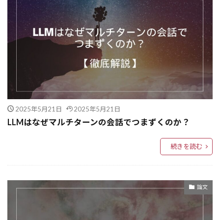
CausalML
CausalForest
CASE
CAMEL-AI
CAMEL
BRAVE
BPMN
Bounded Context
Bolt
AWS computer Optimizer
BitNet
Binary Serarch tree
BigQuery
BI
BeautifulSoup
Base64
B2Bマーケティング
Azureログイン
AZ
AWS開発支援
2025年5月21日
2025年5月21日
AWS公式ドキュメント
AWSエンジニア
LLMはなぜマルチターンの会話でつまずくのか？
AWS Systems Manager
COT
CrewAI
Amazon Simple Email Service
Figma
続きを読む
functools.Iru_cacheとmemoize
Function Calling
FSN分析
FP8量子化
format文の応用
論文
format
FluxDev
Flow Engineering
float関数
Flask
Firebase
Fine-tuning