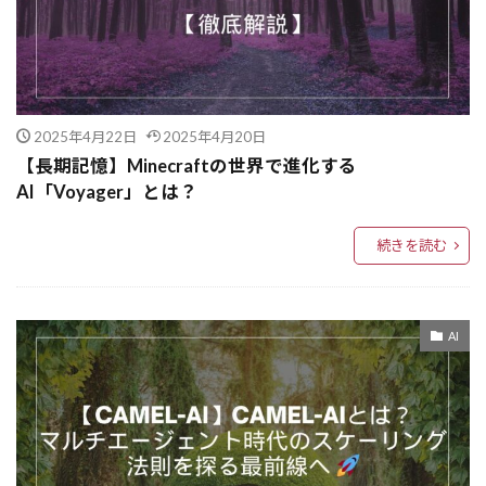
EfficientNet
EdTech
Edge Computing
EDA
EconML
EC2リカバリー
EC2フリート
EC2
DyPRAG
DocAgent
DynamoDB
DX推進
DX
2025年4月22日
2025年4月20日
dump
DSPy
DPO
DoWhy
Doker
【長期記憶】Minecraftの世界で進化する
doctest
DocQA
Dockerfile
AI「Voyager」とは？
Docker-Compose
Docker
Amazon SNS
続きを読む
Amazon S3 Glacier
GPT活用事例
AIの安全性
AIアンケート
AIアプリ
AIアバター
AIアシスタント
AIの進化
AI
AIの透明性
AIの課題
AIの覇権争い
AIの未来
AIの文体再現
AIの成功例
AIの思考
AIの失敗例
AIインフラ
AIの国際競争
AIによる自動化