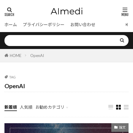
collections
ColBERT
Codex
CodeLlama
CloudRun
Chatbot
Chain-of-Thought
CRAG
Apple
ホーム
プライバシーポリシー
お問い合わせ
Awaitable Class
AutoScaaling
AutoML
AutoGPT
AutoGen
Aurora
Augmentation
asynico
ASR
HOME
OpenAI
ASCII 符号化方式
Argilla
ARC賞
API開発
AWS CloudFormation
API連携
TAG
API活用
APIエージェント
API Gateway
OpenAI
API
Anthropic
Ansible
Annotation Queues
AMI
Amazon研究
Amazonアソシエイト
Amazon SQS
AWS
新着順
人気順
お勧めカテゴリ
AWS CloudTrail
Chain-of-Draft
bolt.new
データサイエンス
Chain of Thought
CFPO
celery
CBR
論文