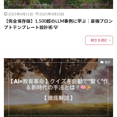
#生成AI
AIとセキュリティ
Agent2Agent
AIとゲーム
AIとUX
AIで業務効率化
2025年4月11日
2025年4月10日
AIが仕事を奪う
AIPW
AIMO
AI
【完全保存版】1,500超のLLM事例に学ぶ｜最強プロン
AGI
AgentOps
Agentic Workflow
プトテンプレート設計術 💡
Agentic RAG
AgentDojo
AFLOW
続きを読む
#生産性向上
AES暗号
Advanced Voice Mode
add_node
Adaptive-RAG
Adam およびモーメンタム
論文
Action Execution LLM
ABC分析
A2Aプロトコル
A/Bテスト
8 進数
2 進数
16 進数
#自然言語処理
AIパフォーマンス
AIビジネス
Amazon FSx
AI用語
AI自作
AI統合
AI経験活用
AI精度向上
AI税
AI科学者