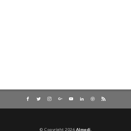
ション
AIシナリオ設計
AIシステム設計
AIシステム統合
キュリティ
AIコーディング
AIコミュニティ
AIエージェン
AIエンジニアリング
AIエンジニア
AIと倫理
AIと
シフト
#SFT
#最新AI
#最先端技術
#強化学習
#
#マーケティング戦略
#ビジネス戦略
#データ分析
#デ
ニング
#タスク管理
#オープンソース
#RLHF
#機械学
#LLM
#GRPO
#GPT4o
#DeepSeekR1
#AzureAI
AI活用
#AI技術
#AIモデル
#AIツール活用
#最新技
ィ
Agent2Agent
AIとゲーム
AIとUX
AIで業務効率
AIPW
AIMO
AI
AGI
AgentOps
Agentic
AgentDojo
AFLOW
#生産性向上
AES暗号
Advan
Adaptive-RAG
Adam およびモーメンタム
Action Execution L
A/Bテスト
8 進数
2 進数
16 進数
#自然言語処
ス
AIビジネス
Amazon FSx
AI用語
AI自作
AI
AI精度向上
AI税
AI科学者
AI社会実装
AI社会
© Copyright 2026
AImedi
.