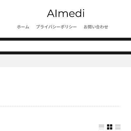
ト
医療ディレクター
医療イノベーション
医療の質向上
支援
区切り
化学
包括性
勾配降下法
動画マーケ
き方改革
労働市場
労働力不足
創造的AI
創薬
制
析設計
ホーム
分散処理
プライバシーポリシー
分子設計
処方的分析
お問い合わせ
再利用可能ワ
公平性
実験管理
実験評価
業務効率化
数理モ
新薬開発
新機能
文脈情報
文章要約
文書理解
文
文字コード
文字カウント
文体分析
敵対的プロンプ
数学教育
数学推論
数学問題
数学タスク
数学AI
値について
散布図
教育評価
教育データ分析
教育DX
教師なし学習
未来予測
業務プロセス改善
業務プロセス分
化
業務フロー改善
検索精度
検索拡張生成
検索強化
検索エージェント
検索エンジン
検索アルゴリズム
条件
早期診断
最適化アルゴリズム
最適化
最新技術
書式最適化
暗号通貨
暗号通信
暗号化手法
時計
時系列データ
教育
教師あり学習
対照学習
弱いAI