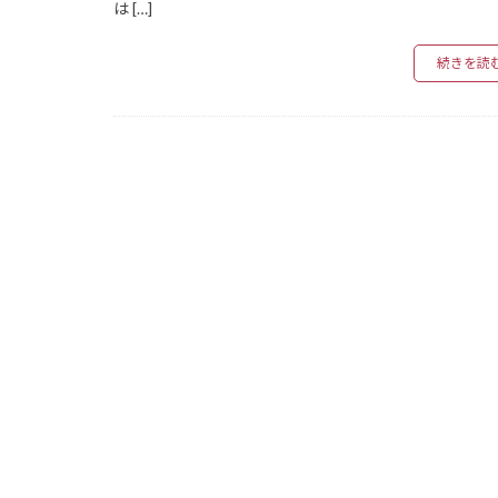
Claude活用術
は […]
coroutine
続きを読
contexlib.redir
contexlib.Cont
Clean Architect
collections.deq
collections
Chain-of-Thoug
AutoGPT
Argilla
AR
APIエージェン
AMI
Amaz
Chain-of-Draft
CausalForest
Bolt
AWS c