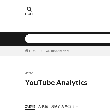
医療マネジメン
医療
医師
効率化
働
初心者
分
公開鍵認証方式
新規事業
文字列メソッド
HOME
YouTube Analytics
新規性評価
数値型
数
日本IBM
TAG
業務フロー最適
YouTube Analytics
検索クエリ
未来の働き方
書式自動生成
時系列予測
新着順
人気順
お勧めカテゴリ