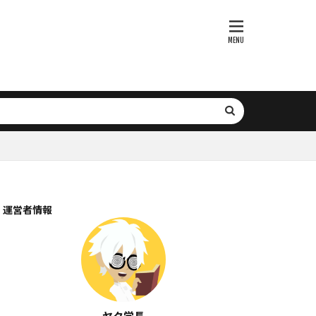
医療AI
ティング
約付きプロンプト
ークフロー
デリング
書検索
ト
数式処理
数値管理
新規事業開発
析
運営者情報
生成
分岐
最小二乗法
学
時系列解析
情報信頼性