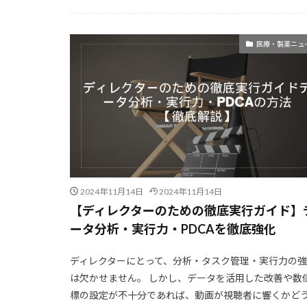
情報リテラシー
データサイエンス
思考のクセ
情報抽出
医療・製薬ニュ
小規模モデル
対話エージェン
推論速度
推論性能
投資判断
技術の未来
情報発信
2024年11月14日
2024年11月14日
Claudeエージ
【ディレクターのための徹底実行ガイド】
ータ分析・実行力・PDCAを徹底強化
Claudeでド
Claude3
C
ディレクターにとって、分析・タスク管理・実行力の
CIDR
CI/C
は欠かせません。 しかし、データを活用した改善や数
ChatGPT安全
標の設定が不十分であれば、動画が視聴者に響くかど