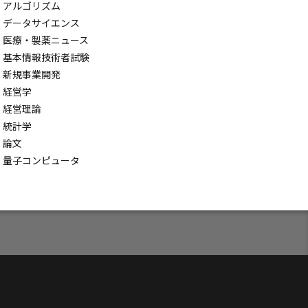
アルゴリズム
データサイエンス
ト設計
医療・製薬ニュース
ビジネス
基本情報技術者試験
学習効率化
新規事業開発
ータサイエンス
経営学
経営理論
習
統計学
#AI革命
論文
術
#生成AI
量子コンピュータ
化
 Workflow
ced Voice Mode
LM
ABC分析
理
統合
AI研究開発