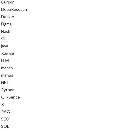
Cursor
CutMix
DeepReseach
ElasticCache
Docker
Edge Computing
Figma
DocAgent
Flask
ker
doctest
Git
java
on S3 Glacier
Kaggle
AIアシスタント
LLM
文体再現
macab
Iによる自動化
manus
ド生成
NFT
Python
AIと労働
QlikSence
アス
R
Iデータ生成
RAG
AIチューニング
SEO
SQL