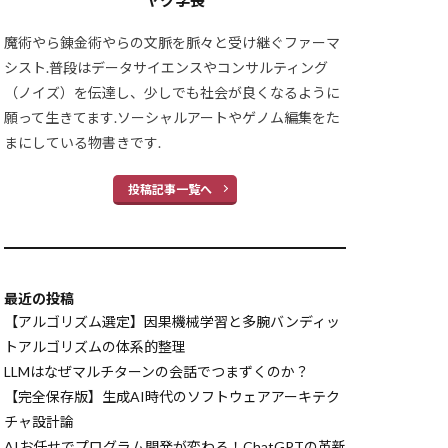
ヤク学長
構築
性能比較
ィング
魔術やら錬金術やらの文脈を脈々と受け継ぐファーマ
尤度
シスト.普段はデータサイエンスやコンサルティング
（ノイズ）を伝達し、少しでも社会が良くなるように
願って生きてます.ソーシャルアートやゲノム編集をた
対効果
まにしている物書きです.
スケーリング
ネットワーキング
投稿記事一覧へ
ド
技術ツリー
情報設計
最近の投稿
【アルゴリズム選定】因果機械学習と多腕バンディッ
Claude3.7
トアルゴリズムの体系的整理
laude設定
LLMはなぜマルチターンの会話でつまずくのか？
用
【完全保存版】生成AI時代のソフトウェアアーキテク
チャ設計論
M
ChatDev
AIお任せでプログラム開発が変わる！ChatGPTの革新