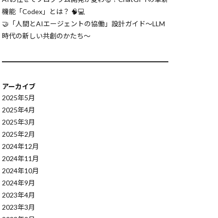
mization
機能「Codex」とは？ 🧠💻
🤝「人間とAIエージェントの協働」設計ガイド〜LLM
ib.contexmanager
時代の新しい共創のかたち〜
CompiledGraph
3.6のdict
s.ChinMap
アーカイブ
2025年5月
AutoML
2025年4月
ASCII 符号化方式
2025年3月
2025年2月
2024年12月
tion Queues
2024年11月
 CloudTrail
2024年10月
CausalML
2024年9月
unded Context
2023年4月
2023年3月
BI