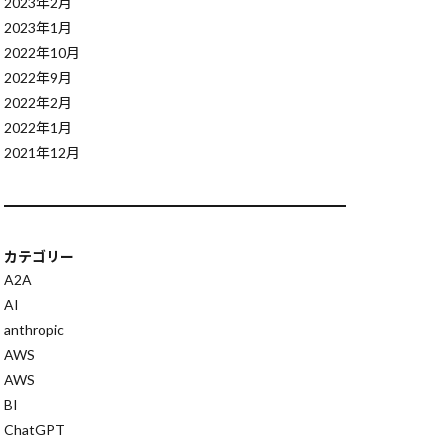
2023年2月
AWS開発支援
2023年1月
CrewAI
2022年10月
ion Calling
2022年9月
neering
2022年2月
2022年1月
functools.wraps
2021年12月
ExpeL
tools.partial
PT-4o-mini
評価基準
カテゴリー
GAR
A2A
AI
anthropic
GATEWAY
AWS
ilQwen2.5
AWS
Devin
BI
ek
DIVA
ChatGPT