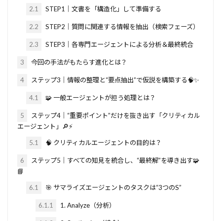
2.1
STEP1｜文書を「構造化」して準備する
2.2
STEP2｜質問に関連する情報を抽出（検索フェーズ）
2.3
STEP3｜各専門エージェントによる分析＆最終統合
3
今回の手法がもたらす進化とは？
4
ステップ3｜情報の整理と“要点抽出”で仮説を構築する🧠✨
4.1
🧩 一般エージェントが担う処理とは？
5
ステップ4｜“重要ポイント”だけを抜き出す「クリティカル
エージェント」🔎⚡
5.1
🧠 クリティカルエージェントの目的は？
6
ステップ5｜すべての知見を統合し、“最終解”を導き出す🧩
📘
6.1
🎯 サマライズエージェントのタスクは“3つのS”
6.1.1
1. Analyze（分析）