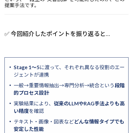
提案手法です。
✅ 今回紹介したポイントを振り返ると…
Stage 1〜5
に渡って、それぞれ異なる役割のエー
ジェントが連携
一般→重要情報抽出→専門分析→統合という
段階
的プロセス設計
実験結果により、
従来のLLMやRAG手法よりも高
い精度
を確認
テキスト・画像・図表など
どんな情報タイプでも
安定した性能