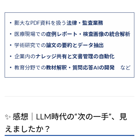
膨大なPDF資料を扱う
法律・監査業務
医療現場での
症例レポート・検査画像の統合解析
学術研究での
論文の要約とデータ抽出
企業内の
ナレッジ共有と文書管理の自動化
教育分野での
教材解釈・質問応答AIの開発
など
✨ 感想｜LLM時代の“次の一手”、見
えましたか？