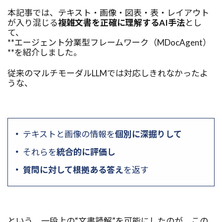
本記事では、テキスト・画像・図表・表・レイアウト
が入り混じる
複雑文書を正確に理解するAI手法
とし
て、
**エージェント分業型フレームワーク（MDocAgent）
**を紹介しました。
従来のマルチモーダルLLMでは対応しきれなかったよ
うな、
テキストと画像の情報を
個別に深掘りして
それらを
統合的に評価し
質問に対して根拠ある答え
を返す
という、一段上の“文書読解”を可能にしたのが、この