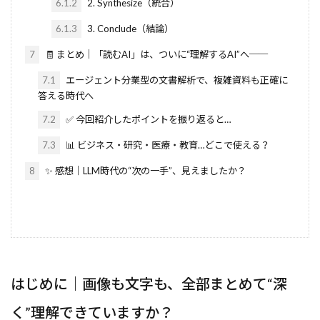
6.1.2
2. Synthesize（統合）
6.1.3
3. Conclude（結論）
7
🧾 まとめ｜「読むAI」は、ついに“理解するAI”へ──
7.1
エージェント分業型の文書解析で、複雑資料も正確に
答える時代へ
7.2
✅ 今回紹介したポイントを振り返ると…
7.3
📊 ビジネス・研究・医療・教育…どこで使える？
8
✨ 感想｜LLM時代の“次の一手”、見えましたか？
はじめに｜画像も文字も、全部まとめて“深
く”理解できていますか？