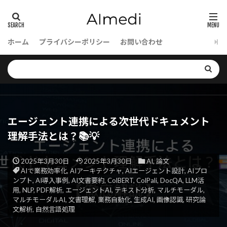
ホーム
プライバシーポリシー
お問い合わせ
エージェント連携による次世代ドキュメント
理解手法とは？📚💡
2025年3月30日
2025年3月30日
AI
,
論文
AIで業務効率化
,
AIアーキテクチャ
,
AIエージェント設計
,
AIプロ
ンプト
,
AI導入事例
,
AI文書要約
,
ColBERT
,
ColPali
,
DocQA
,
LLM活
用
,
NLP
,
PDF解析
,
エージェントAI
,
テキスト分析
,
マルチモーダル
,
マルチモーダルAI
,
文書理解
,
業務自動化
,
生成AI
,
画像認識
,
研究論
文解析
,
自然言語処理