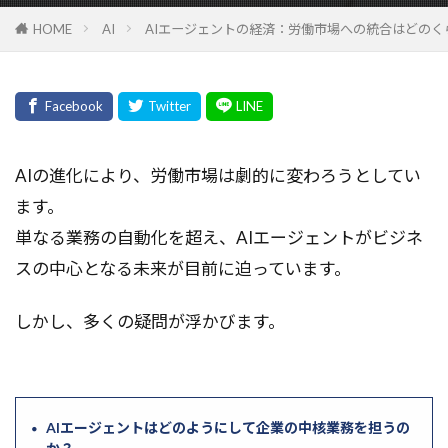
ガバナンス
カーネギー学派
HOME
AI
AIエージェントの経済：労働市場への統合はどのくら
カリフォルニア大学サンディエゴ校
カスタムTCPスタック
カスタマーサポート
カスタマーサクセス
オープンソースAI
オープンソース
エラー対応
エネルギー最小化
XML-RPC
アクセスキー
AIの進化により、労働市場は劇的に変わろうとしてい
アプリ開発
アプリ設計
アプリデザイン
ます。
アプリケーションリカバリーコントローラー
単なる業務の自動化を超え、AIエージェントがビジネ
アブレーションスタディ
アノテーション
スの中心となる未来が目前に迫っています。
アドバースセレクション
しかし、多くの疑問が浮かびます。
アテンションメカニズム
アスピレーション
アスタリスクのインポートと__init__.pyと__all__の意
味
アジャイル開発
アクティビティ監視
AIエージェントはどのようにして企業の中核業務を担うの
アクセスアナライザー
アルゴリズム