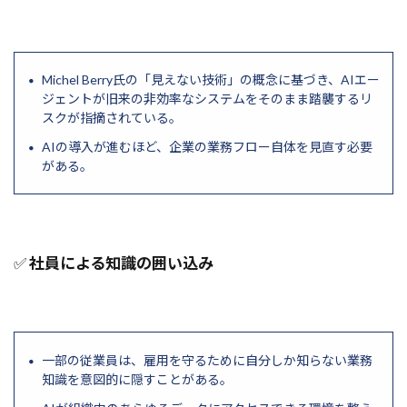
HTTP/2
http.server
HITL
HeyGen
Incident Response
Heap
HCI
Hbase
Michel Berry氏の「見えない技術」の概念に基づき、AIエー
hashlib
HAE
Gurobi
ジェントが旧来の非効率なシステムをそのまま踏襲するリ
GUIエージェント
Grok
Griceの協調原理
スクが指摘されている。
Greedy
GraphQL
Gradient Accumulation
AIの導入が進むほど、企業の業務フロー自体を見直す必要
がある。
Imprompter攻撃
int
LangSmith
Jupyter Notebook
LangGraph統合
LangGraph Studio
LangGraph Cloud
LangGraph
LangChain
Lambda
✅
社員による知識の囲い込み
Konwinski賞
KLダイバージェンス
kivy
Kinesis
Kaggle初心者
Kaggle
JSON出力
INTERFACE
JSONワークフロー
一部の従業員は、雇用を守るために自分しか知らない業務
Json
JavaScript
java
IV
Isabelle
知識を意図的に隠すことがある。
IPアドレス
IPython
iPhone通知
IPFS