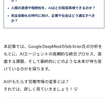
か？
アカロフ
アカウントの取得
人間の直感や暗黙知を、AIはどの程度再現できるのか？
アウトバウンド
アイデア創出
まとめ
完全自動化の時代に向け、企業や社会はどう適応すべき
か？
おすすめのNFT
ZeroMQ
YouTube Analytics
YMYL
yield
YAML
XYZ分析
アベイラビリティーゾーン
アンケート作成
エネルギーベースモデル
本記事では、Google DeepMindのSéb Krier氏の分析を
インポート
エッセンシャルワーカー
もとに、AIエージェントの長期的な統合プロセス、直
面する課題、そして最終的にどのような未来が待ち受
エッジロケーション
エッジコンピューティング
けているのかを探ります。
エッジAI
エコシステム分析
エクステンド・シンキングモード
ウォレット
AIがもたらす労働市場の変革とは？
ウェブパフォーマンス
ウェブサイト表示速度
それでは、詳しく見ていきましょう！ 💡
ウィンドウ関数
イーサリアム
インラインポリシー
インフラ構築自動化
アンケート設計
インフラスケーリング