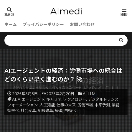
エンジニア必見
エンジニアリング
エンジニア
エラー解決
オーケストレーターエージェント
ホーム
プライバシーポリシー
お問い合わせ
オートコミット
エラー処理
キューイングシステム
グラフベースモデル
クロスオリジンリソースシェアリング
クリティカルレンダリングパス
クリティカルパス最適化
クリック率向上
AIエージェントの経済：労働市場への統合は
クラスタリングベースの手法
クラスタリング
どのくらい早く進むのか？ 🚀
クラウドホスティング
クラウド
2025年3月8日
2025年2月20日
AI
,
LLM
クエリ生成
クイズ自動生成
キーワード
AI
,
AIエージェント
,
キャリア
,
テクノロジー
,
デジタルトランス
フォーメーション
,
人工知能
,
仕事の未来
,
労働市場
,
未来予測
,
業務
キュー
オープンステータス
効率化
,
社会変革
,
組織改革
,
経済
,
自動化
キャリアチェンジ
キャリアアップ
キャリア
キネマティクス
ガードレール