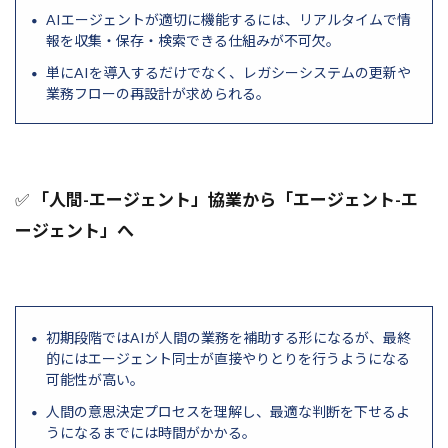
AIエージェントが適切に機能するには、リアルタイムで情
REST
requests
repair
Reliability
報を収集・保存・検索できる仕組みが不可欠。
Regularization
Reflectionプロンプト
R1
単にAIを導入するだけでなく、レガシーシステムの更新や
Reducer
Redshift
React
業務フローの再設計が求められる。
re.groupとre.compileとre.VERBOSE
re
RDS
RCT
RBV
Rarible
RAPTOR
RAID
RAG
RabbitMQ
✅
「人間-エージェント」協業から「エージェント-エ
Project as Code
pprint vs json.dumps
ージェント」へ
mock
NIST
o3モデル
o1モデル
o1
numpy
NULL
NPM
NOT IN句
NOT EXIST句
NoSQL
初期段階ではAIが人間の業務を補助する形になるが、最終
nose
Node.js
NLP
NFTカレンダー
的にはエージェント同士が直接やりとりを行うようになる
可能性が高い。
Open-endedタスク
NFT
Next.js
人間の意思決定プロセスを理解し、最適な判断を下せるよ
networkx
neo4j
NAT
MySQL
うになるまでには時間がかかる。
MVCモデル
MT-Bench
MongoDB