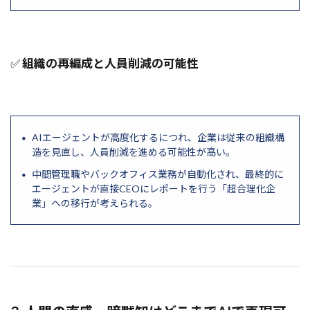
MoE
Model Distillation
Model Context Protocol
ONcyber
✅
組織の再編成と人員削減の可能性
OpenAgents
PPC
pandas
Polygon
Plain Text
pickel
Phi-3
PersonaHub
Performance Efficiency
PDF解析
PDF要約
PDCAサイクル
PC操作
Parallel Execution
AIエージェントが高度化するにつれ、企業は従来の組織構
造を見直し、人員削減を進める可能性が高い。
Paper2Code
PaaS
OpenAI
OWASP
中間管理職やバックオフィス業務が自動化され、最終的に
OSS
OSI
OptiGuide
OpsWorks
エージェントが直接CEOにレポートを行う「超合理化企
Operational Excellence
OpenSourceAI
業」への移行が考えられる。
OpenSea
OpenRouter
OpenLLM
OpenDeepResearch
OpenAPI
OpenAI API
高度な最適化
検索