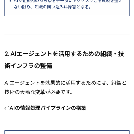
AIが組織内のあらゆるデータにアクセスできる環境を整え
ない限り、知識の囲い込みは障害となる。
IO型
ioストリーム
IoT
MixUp
MLコンテスト
Run Command
Python3.10
QualityFlow
QlikSence
Qdrant
QAシステム
PyTorch
Python自動化
Python支援AI
Python実装
2. AIエージェントを活用するための組織・技
Pythonセキュリティ
Pythonエージェント開発
術インフラの整備
Python3.9
Python3.11
Python AI
Qwen2.5
python
pytest
PyPI
AIエージェントを効果的に活用するためには、組織と
PyMC
Pydantic
pycharm
PWA
技術の大幅な変革が必要です。
Pupppet
Prophet
PromptLayer
PromptFlow
Prompt Engineering
queue
✅
AIの情報処理パイプラインの構築
R
Pretextタスク
Reflexion
RPA代替
RPA
Route53
Ross Intelligence
ROI
ROAS合わせ
Retrieval-Augmented Generation