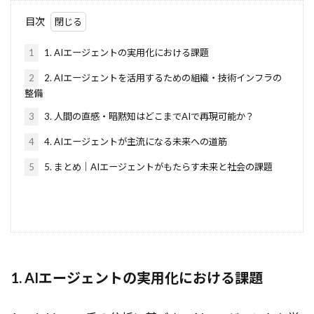
インフラ
インバウンド
目次
イントロダクション
イントレプレナー
1
1. AIエージェントの実用化における課題
インタプリタ
インタビュー手法
2
2. AIエージェントを活用するための組織・技術インフラの
インストール
インスタンス
整備
インコンテキスト学習
イベント
3
3. 人間の直感・暗黙知はどこまでAIで再現可能か？
イノベーション
アントレプレナー
S3
4
4. AIエージェントが主流になる未来への道筋
Runnable
GPUアクセラレーション
5
5. まとめ｜AIエージェントがもたらす未来と社会の課題
LLMアプリ
Long Context Chat
login
LOCOMOデータセット
LLM開発
LLM連携
LLM評価手法
LLM評価
LLM活用事例
LLM活用
LLM実装
LLMエージェント
LLMアーキテクチャ
LLMOps
Looker
1. AIエージェントの実用化における課題
LLMasAJudge
LLM-as-a-Judge
LLM as a Judge
LLM
LlamaIndex