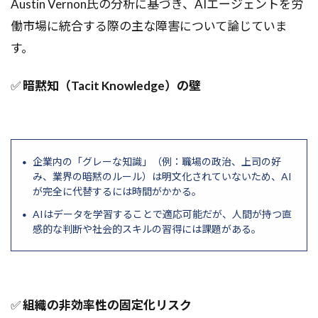
Austin Vernon氏の分析に基づき、AIエージェントを労
Llama3-8B
Llama3
LLaMA2
Llama
働市場に統合する際の主な障害について論じていま
LIME
LightGBM
Lemon
LongRAG
す。
LoRA
Lean
Meta
Mixtral
✅
暗黙知（Tacit Knowledge）の壁
MIT研究
MITライセンス
Mistral AI
Mistral
MINT
MineDojo
Minecraft AI
Microsoft
MFA
metaplolib
MetaMask
Mesh TensorFlow
Loss関数
Mermaid
企業内の「グレーな知識」（例：職場の政治、上司の好
み、業界の暗黙のルール）は明文化されていないため、AI
Memcached
Mem0g
Mem0
mecab
が完全に代替するには時間がかかる。
MCTS
MCP
matplotlib
MATIC
AIはデータを学習することで適応可能だが、人間が持つ直
Markdown
Manus
Magnetic-One
感的な判断や社会的スキルの習得には課題がある。
LSTM
Lean手法
LDA
MLOps
HiddenMarkovModel
Import文とAS
IF
ICLR 2023
ICANN
IAM
IaaS
✅
組織の非効率性の固定化リスク
HyPerAlign
HuggingFace
HTTP/3