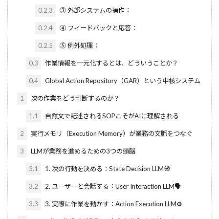
0.2.3
③ 外部システムの操作：
0.2.4
④ フィードバックと応答：
0.2.5
⑤ 例外処理：
0.3
作業情報を一元化するとは、どういうことか？
0.4
Global Action Repository（GAR）という中核システム
1
次の作業をどう判断するのか？
1.1
自然文で記述されるSOPこそがAIに理解される
2
実行メモリ（Execution Memory）が業務の文脈をつなぐ
3
LLMが業務を進めるための3つの頭脳
3.1
1. 次の行動を決める：State Decision LLM🧭
3.2
2. ユーザーと会話する：User Interaction LLM🗣️
3.3
3. 実際に作業を動かす：Action Execution LLM⚙️