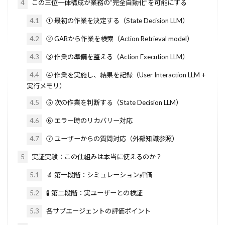
4
この三位一体構成が業務の“完全自動化”を可能にする
4.1
① 最初の作業を決定する（State Decision LLM）
4.2
② GARから作業を検索（Action Retrieval model）
4.3
③ 作業の準備を整える（Action Execution LLM）
4.4
④ 作業を実施し、結果を記録（User Interaction LLM +
実行メモリ）
4.5
⑤ 次の作業を判断する（State Decision LLM）
4.6
⑥ エラー時のリカバリー対応
4.7
⑦ ユーザーからの質問対応（外部知識参照）
5
実証実験：この仕組みは本当に使えるのか？
5.1
🔬 第一段階：シミュレーション評価
5.2
🧪 第二段階：実ユーザーとの検証
5.3
各サブエージェントの評価ポイント