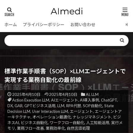
ホーム
プライバシーポリシー
お問い合わせ
標準作業手順書（SOP）×LLMエージェントで
実現する業務自動化の最前線
2025年4月10日
2025年4月10日
AI
,
LLM
Action Execution LLM
,
AIエージェント
,
AI導入事例
,
ChatGPT
,
DX
,
GAR
,
GPTビジネス活用
,
LLM
,
RPA代替
,
SOP自動化
,
State
Decision LLM
,
User Interaction LLM
,
エージェント
,
エージェントア
ーキテクチャ
,
オペレーション最適化
,
ナレッジマネジメント
,
ビジ
ネスAI
,
ビジネス自動化
,
ワークフロー自動化
,
人工知能活用
,
実行メ
モリ
,
業務フロー改善
,
業務効率化
,
自然言語処理