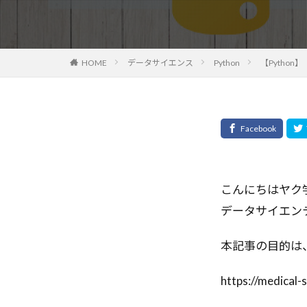
オプティカルフ
エージェント開
エージェントシ
HOME
データサイエンス
Python
【Pytho
エージェントAI
エンタープライ
エンジニアリン
オートコミット
クロスオリジン
クリック率向上
クラウド
こんにちはヤク
キャリアチェン
データサイエン
ガバナンス
本記事の目的は、
カスタマーサポ
エラー対応
https://medical-
アプリデザイン