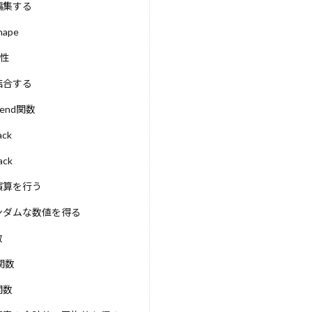
編集する
MLコンテスト
Run Command
Python3.10
QualityF
Aシステム
PyTorch
Python自動化
Python支援AI
Py
hape
リティ
Pythonエージェント開発
Python3.9
Python3.11
属性
ython
pytest
PyPI
PyMC
Pydantic
pycharm
結合する
rophet
PromptLayer
PromptFlow
Prompt Engineering
pend関数
Reflexion
RPA代替
RPA
Route53
Ross Intellig
Retrieval-Augmented Generation
REST
requests
repa
ack
Reflectionプロンプト
R1
Reducer
Redshift
Rea
ack
ompileとre.VERBOSE
re
RDS
RCT
RBV
Rarible
演算を行う
RabbitMQ
Project as Code
pprint vs json.dumps
m
ンダムな数値を得る
o1モデル
o1
numpy
NULL
NPM
NOT IN句
se
Node.js
NLP
NFTカレンダー
Open-endedタスク
数
tworkx
neo4j
NAT
MySQL
MVCモデル
MT-Ben
t関数
Distillation
Model Context Protocol
ONcyber
OpenAge
関数
lygon
Plain Text
pickel
Phi-3
PersonaHub
Perfo