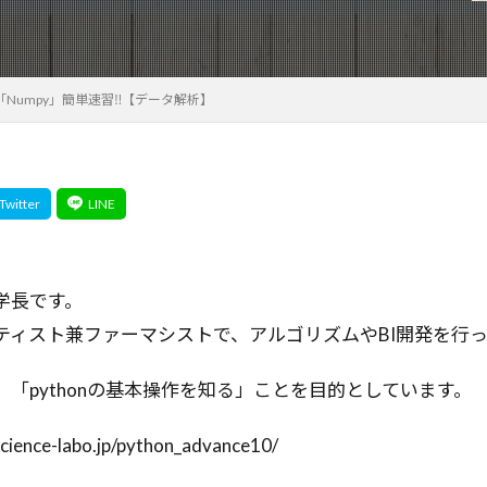
ロー
オブジェクト指向
オブジェクトロック
オブジェク
発
エージェント設計
エージェントプラットフォーム
ミュレーション
オートエンコーダ
エージェントアーキテクチ
n】「Numpy」簡単速習‼【データ解析】
エージェント
エージェンティックワークフロー
エージ
ズアーキテクチャ
エンタープライズAI
エンジニア視点
グ
エンジニア
エラー解決
オーケストレーターエージェ
エラー処理
キューイングシステム
グラフベースモデル
リソースシェアリング
クリティカルレンダリングパス
クリテ
クラスタリングベースの手法
クラスタリング
クラウド
クエリ生成
クイズ自動生成
キーワード
キュー
オー
学長です。
ジ
キャリアアップ
キャリア
キネマティクス
ガード
ティスト兼ファーマシストで、アルゴリズムやBI開発を行
カーネギー学派
カリフォルニア大学サンディエゴ校
カスタム
「pythonの基本操作を知る」ことを目的としています。
ート
カスタマーサクセス
オープンソースAI
オープンソ
エネルギー最小化
XML-RPC
アクセスキー
アプリ開発
science-labo.jp/python_advance10/
アプリケーションリカバリーコントローラー
アブレーション