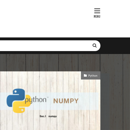
bセキュリティ
webbrowser
Voyager
P
xmanager
SGLang
SFT
SNS
it-learn
ト
SMTP
Subgraph
Python
tion
r
XGBoost
レーション最適化