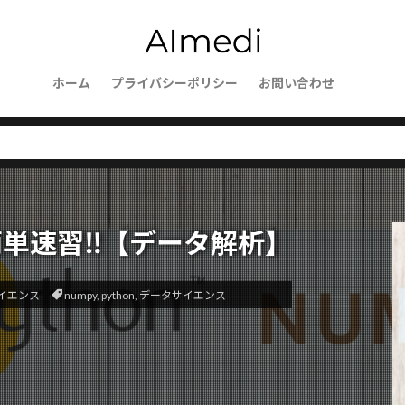
usion
Web開発
Web自動化
Webブラウザ操作
We
ーションセキュリティ
Vagrant
websockets
WebShop
Wavelength Zone
VScode
VPCフローログ
VPC
mer
Virtualbox
ホーム
プライバシーポリシー
Vagrantfile
Thomson Reuters
お問い合わせ
TCP/I
SmoothQuant
SlateQ
Slack通知
SIGLLM
SHAP
ice Workers
SEO対策
SEOの評価基準
SEO
Send
ecurity
SDK活用
SDI
SCP理論
sckit-learn
scik
Sanaモデル
SaaS
S3整合性モデル
S3アクセスポイン
TCE
Stan
SynthID
sympy
SWI
Summary
y」簡単速習‼【データ解析】
ructured Output
str
Store
State管理
StateGraph
LLM
stack
SocioVerse
SSH接続
SSHプロトコル
イエンス
numpy
,
python
,
データサイエンス
クション
SQLite
SQLAlchemy
SQL
Speculative Execu
sorted()
sort()
SOP自動化
socket通信
socketserve
bleLike
エージェントフレームワーク
オーケストレーター
ションツール
オーがにざーしょん
オンライン評価
オペ