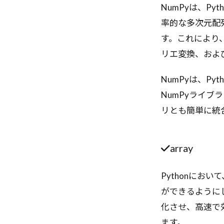
NumPyは、P
率的な多次元配列
す。これにより
リエ変換、およ
NumPyは、P
NumPyライブ
リとも簡単に統
array
Pythonにお
ができるように
化させ、高速で効
ます。