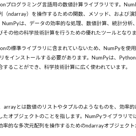
ythonプログラミング言語用の数値計算ライブラリです。Nu
（ndarray）を操作するための関数、メソッド、および
、NumPyは、データの効率的な処理、数値計算、統計分析
びその他の科学技術計算を行うための優れたツールとなり
ythonの標準ライブラリに含まれていないため、NumPyを
ラリをインストールする必要があります。NumPyは、Pyth
合することができ、科学技術計算に広く使われています。
いて、arrayとは数値のリストやタプルのようなものを、効率
したオブジェクトのことを指します。NumPyライブラリで
率的な多次元配列を操作するためのndarrayオブジェク