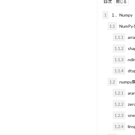
目次
LLM-as-a-Judge
Llama
LIM
1
１．Numpy
MIT研究
1.1
NumPy
Microsoft
1.1.1
arr
Memcached
Markdown
1.1.2
sha
HiddenMarkovM
1.1.3
ndi
HyPerAlign
1.1.4
dty
Incident Respo
1.2
nump
GUIエージェン
Gradient Accum
1.2.1
ara
LangGraph統合
1.2.2
zer
Lambda
Ko
1.2.3
on
Kaggle
JS
1.2.4
lins
IV
Isabelle