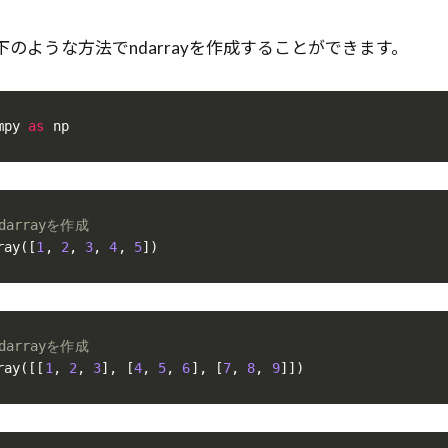
のような方法でndarrayを作成することができます。
mpy 
as
 np
darrayを作成
ray
(
[
1
,
2
,
3
,
4
,
5
]
)
darrayを作成
ray
(
[
[
1
,
2
,
3
]
,
[
4
,
5
,
6
]
,
[
7
,
8
,
9
]
]
)