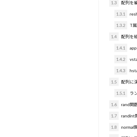
1.3
配列を
IoT
MixUp
Qdrant
Q
1.3.1
res
Pythonセキュ
1.3.2
T
Qwen2.5
p
1.4
配列を
Pupppet
P
1.4.1
ap
Pretextタスク
ROAS合わせ
1.4.2
vst
Regularization
1.4.3
hst
re.groupとre.c
1.5
配列に
RAID
RAG
1.5.1
ラ
o3モデル
NoSQL
no
1.6
rand関
Next.js
ne
1.7
randin
MoE
Model 
1.8
normal
pandas
Po