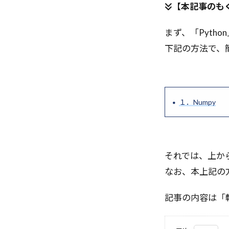
アノテーション
【本記事のも
アスタリスクのインポ
まず、「Pyth
アクセスアナラ
下記の方法で、
アイデア創出
yield
YAML
エネルギーベー
エッジコンピュ
１．Numpy
ウォレット
イーサリアム
インフラスケー
それでは、上か
インタプリタ
なお、本上記の
イベント
GPUアクセラ
記事の内容は「転
LLM開発
L
LLMエージェン