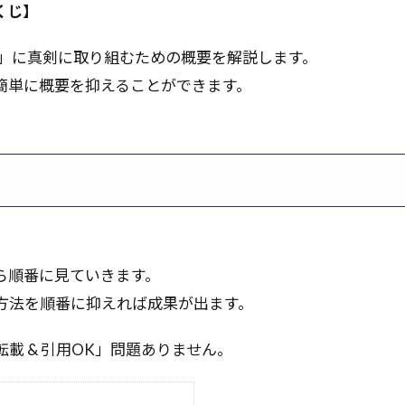
アドバースセレクション
アテンションメカニズム
アス
くじ】
ートと__init__.pyと__all__の意味
アジャイル開発
アクテ
on」に真剣に取り組むための概要を解説します。
イザー
アルゴリズム
アカロフ
アカウントの取得
ア
簡単に概要を抑えることができます。
まとめ
おすすめのNFT
ZeroMQ
YouTube Analytics
XYZ分析
アベイラビリティーゾーン
アンケート作成
スモデル
インポート
エッセンシャルワーカー
エッジロ
ーティング
エッジAI
エコシステム分析
エクステンド・
ウェブパフォーマンス
ウェブサイト表示速度
ウィンドウ関
インラインポリシー
インフラ構築自動化
アンケート設計
リング
インフラ
インバウンド
イントロダクション
ら順番に見ていきます。
インタビュー手法
インストール
インスタンス
インコ
方法を順番に抑えれば成果が出ます。
イノベーション
アントレプレナー
S3
Runnable
レーション
LLMアプリ
Long Context Chat
login
LO
載 & 引用OK」問題ありません。
LM連携
LLM評価手法
LLM評価
LLM活用事例
LLM活
ト
LLMアーキテクチャ
LLMOps
Looker
LLMasAJudg