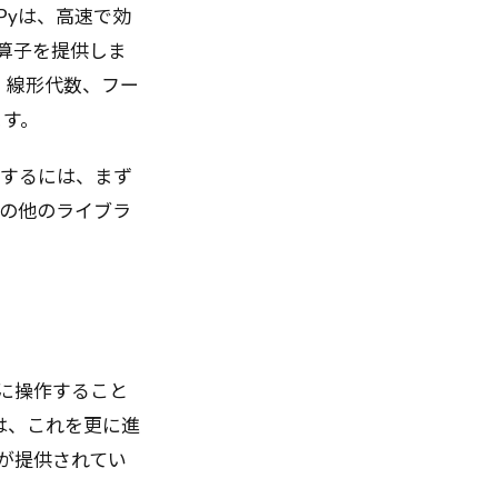
mPyは、高速で効
演算子を提供しま
、線形代数、フー
ます。
使用するには、まず
onの他のライブラ
的に操作すること
は、これを更に進
トが提供されてい