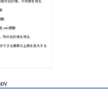
要素の合計値、平均値を得る
DF要約
PDCAサイクル
PC操作
Parallel Execution
P
数
AI
OWASP
OSS
OSI
OptiGuide
OpsWorks
ellence
OpenSourceAI
OpenSea
OpenRouter
Ope
関数
arch
OpenAPI
OpenAI API
高度な最適化
, min関数
、列の合計値を得る
検索
示できる要素の上限を拡大する
py