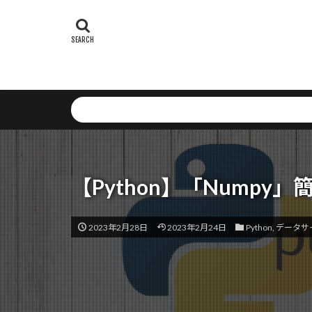
Weighted Box F
Webアプリケ
WebAssembly
Vision Transfor
Send API
Setup
Serv
Self-RAG
S
Savings Plans
SNSリスク
【Python】「Nump
str関数
St
State Decision 
2023年2月28日
2023年2月24日
Python
,
データサ
SQLインジェ
SPA最適化
XML
Runna
オーケストレー