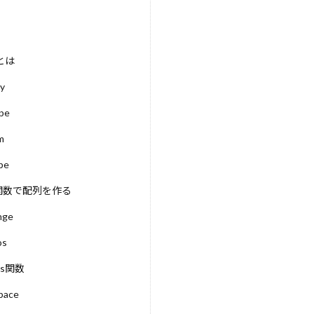
LLM as a Judge
LLM
LlamaIndex
Llama3-8B
Ll
E
LightGBM
Lemon
LongRAG
LoRA
Lean
MITライセンス
Mistral AI
Mistral
MINT
MineDojo
とは
MFA
metaplolib
MetaMask
Mesh TensorFlow
Loss
ay
Mem0g
Mem0
mecab
MCTS
MCP
matplotlib
Manus
Magnetic-One
LSTM
Lean手法
LDA
M
pe
odel
Import文とAS
IF
ICLR 2023
ICANN
IAM
m
HuggingFace
HTTP/3
HTTP/2
http.server
HITL
pe
nse
Heap
HCI
Hbase
hashlib
HAE
Gurobi
y関数で配列を作る
ト
Grok
Griceの協調原理
Greedy
GraphQL
ulation
Imprompter攻撃
int
LangSmith
Jupyter No
nge
LangGraph Studio
LangGraph Cloud
LangGraph
La
os
nwinski賞
KLダイバージェンス
kivy
Kinesis
Kaggl
es関数
ON出力
INTERFACE
JSONワークフロー
Json
JavaSc
pace
IPアドレス
IPython
iPhone通知
IPFS
IO型