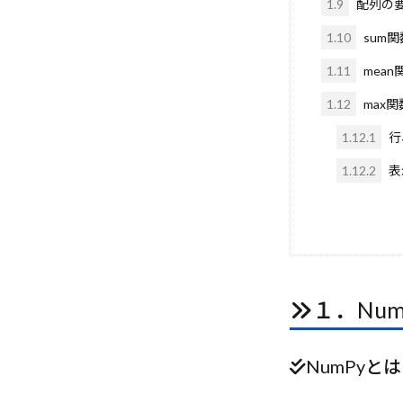
1.9
配列の
PDF解析
P
1.10
sum関
PaaS
Open
Operational Exc
1.11
mean
OpenDeepRese
1.12
max関数
1.12.1
行
1.12.2
表
１．Num
NumPyとは