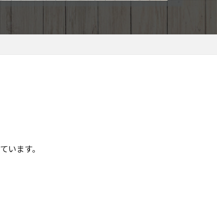
ト
ャ
ェンシー理論
エンジニア必見
ント
ィカルパス最適化
ホスティング
プンステータス
レール
っています。
TCPスタック
ース
アプリ設計
スタディ