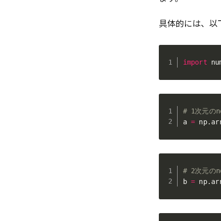
具体的には、以下
import
 nu
# 1次元のn
a 
=
 np
.
ar
# 2次元のn
b 
=
 np
.
ar