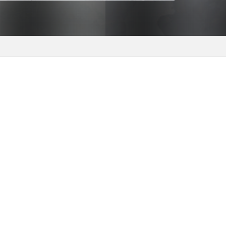
ト
ャ
ェンシー理論
エンジニア必見
ント
ィカルパス最適化
ホスティング
プンステータス
レール
。
TCPスタック
ース
アプリ設計
スタディ