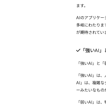
PDF解析
P
ます。
PaaS
Open
Operational Exc
AIのアプリケ
OpenDeepRese
多岐にわたりま
が期待されてい
「強いAI」
「強いAI」と「
「強いAI」は
AI」は、複雑
ーみたいなもの
「弱いAI」は