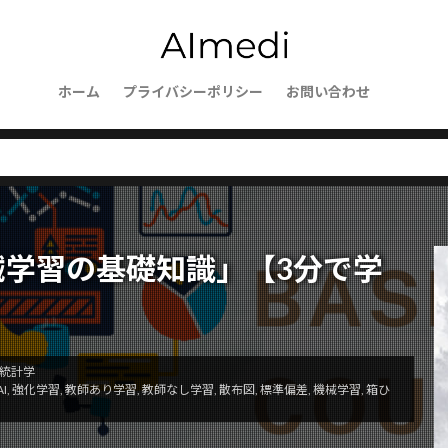
usion
Web開発
Web自動化
Webブラウザ操作
We
ーションセキュリティ
Vagrant
websockets
WebShop
Wavelength Zone
VScode
VPCフローログ
VPC
mer
Virtualbox
ホーム
プライバシーポリシー
Vagrantfile
Thomson Reuters
お問い合わせ
TCP/I
SmoothQuant
SlateQ
Slack通知
SIGLLM
SHAP
ice Workers
SEO対策
SEOの評価基準
SEO
Send
ecurity
SDK活用
SDI
SCP理論
sckit-learn
scik
Sanaモデル
SaaS
S3整合性モデル
S3アクセスポイン
TCE
Stan
SynthID
sympy
SWI
Summary
械学習の基礎知識」【3分で学
ructured Output
str
Store
State管理
StateGraph
LLM
stack
SocioVerse
SSH接続
SSHプロトコル
クション
SQLite
SQLAlchemy
SQL
Speculative Execu
sorted()
sort()
SOP自動化
socket通信
socketserve
統計学
I
,
強化学習
,
教師あり学習
,
教師なし学習
,
散布図
,
標準偏差
,
機械学習
,
箱ひ
bleLike
エージェントフレームワーク
オーケストレーター
ションツール
オーがにざーしょん
オンライン評価
オペ