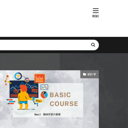
bセキュリティ
webbrowser
Voyager
P
xmanager
SGLang
SFT
SNS
it-learn
ト
SMTP
Subgraph
統計学
tion
r
XGBoost
レーション最適化