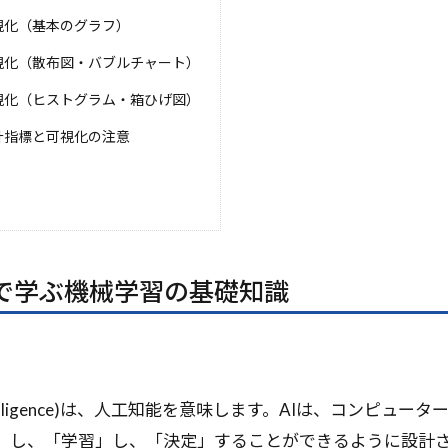
MLコンテスト
Run Command
Python3.10
QualityF
視化（基本のグラフ）
Aシステム
PyTorch
Python自動化
Python支援AI
Py
視化（散布図・バブルチャート）
リティ
Pythonエージェント開発
Python3.9
Python3.11
視化（ヒストグラム・箱ひげ図）
ython
pytest
PyPI
PyMC
Pydantic
pycharm
rophet
PromptLayer
PromptFlow
Prompt Engineering
計指標と可視化の注意
Reflexion
RPA代替
RPA
Route53
Ross Intellig
Retrieval-Augmented Generation
REST
requests
repa
Reflectionプロンプト
R1
Reducer
Redshift
Rea
ompileとre.VERBOSE
re
RDS
RCT
RBV
Rarible
RabbitMQ
Project as Code
pprint vs json.dumps
m
で学ぶ機械学習の基礎知識
o1モデル
o1
numpy
NULL
NPM
NOT IN句
se
Node.js
NLP
NFTカレンダー
Open-endedタスク
tworkx
neo4j
NAT
MySQL
MVCモデル
MT-Ben
Distillation
Model Context Protocol
ONcyber
OpenAge
cial Intelligence)は、人工知能を意味します。AIは、コンピ
lygon
Plain Text
pickel
Phi-3
PersonaHub
Perfo
」し、「学習」し、「決定」することができるように設計